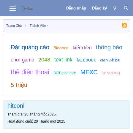
Đăng nhập
Đăng ký
Trang Chủ
Thành Viên
Đặt quảng cáo
thông báo
kiếm tiền
Binance
2048
text link
chơi game
facebook
cách viết bài
thẻ điện thoại
MEXC
tự sướng
BOT giao dịch
5 triệu
hitconl
Tham gia
20 Tháng một 2025
Hoạt động cuối
20 Tháng một 2025