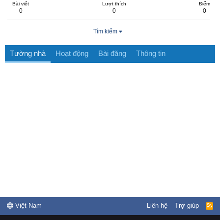
Bài viết
Lượt thích
Điểm
0
0
0
Tìm kiếm
Tường nhà
Hoạt động
Bài đăng
Thông tin
Việt Nam
Liên hệ
Trợ giúp
R
S
S