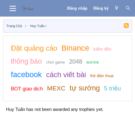
Đăng nhập
Đăng ký
Trang Chủ
Huy Tuấn
Binance
Đặt quảng cáo
kiếm tiền
thông báo
2048
chơi game
text link
facebook
cách viết bài
thẻ điện thoại
tự sướng
MEXC
5 triệu
BOT giao dịch
Huy Tuấn has not been awarded any trophies yet.