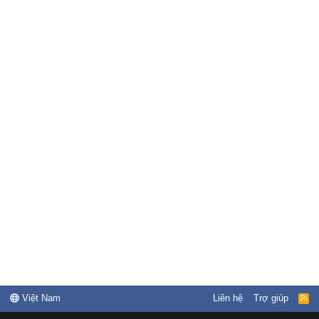
Việt Nam
Liên hệ
Trợ giúp
R
S
S