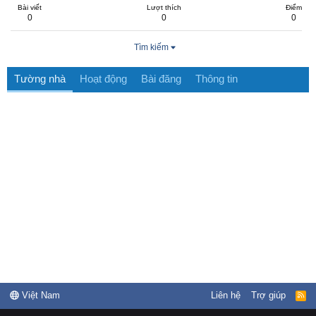
Bài viết
Lượt thích
Điểm
0
0
0
Tìm kiếm
Tường nhà
Hoạt động
Bài đăng
Thông tin
Việt Nam
Liên hệ
Trợ giúp
R
S
S