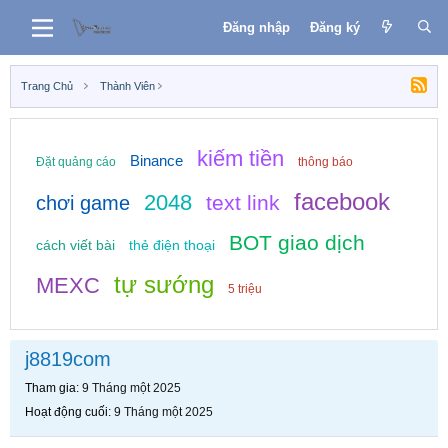
Đăng nhập
Đăng ký
Trang Chủ
Thành Viên
kiếm tiền
Binance
Đặt quảng cáo
thông báo
facebook
2048
text link
chơi game
BOT giao dịch
cách viết bài
thẻ điện thoại
tự sướng
MEXC
5 triệu
j8819com
Tham gia
9 Tháng một 2025
Hoạt động cuối
9 Tháng một 2025