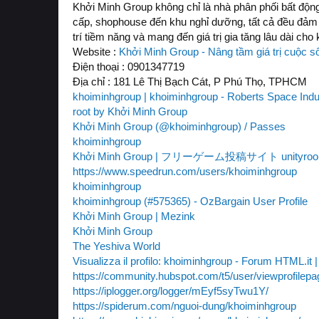
Khởi Minh Group không chỉ là nhà phân phối bất độn
cấp, shophouse đến khu nghỉ dưỡng, tất cả đều đảm b
trí tiềm năng và mang đến giá trị gia tăng lâu dài ch
Website :
Khởi Minh Group - Nâng tầm giá trị cuộc s
Điện thoại : 0901347719
Địa chỉ : 181 Lê Thị Bạch Cát, P Phú Thọ, TPHCM
khoiminhgroup | khoiminhgroup - Roberts Space Indus
root by Khởi Minh Group
Khởi Minh Group (@khoiminhgroup) / Passes
khoiminhgroup
Khởi Minh Group | フリーゲーム投稿サイト unityro
https://www.speedrun.com/users/khoiminhgroup
khoiminhgroup
khoiminhgroup (#575365) - OzBargain User Profile
Khởi Minh Group | Mezink
Khởi Minh Group
The Yeshiva World
Visualizza il profilo: khoiminhgroup - Forum HTML.it 
https://community.hubspot.com/t5/user/viewprofilepa
https://iplogger.org/logger/mEyf5syTwu1Y/
https://spiderum.com/nguoi-dung/khoiminhgroup