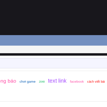
text link
ông báo
chơi game
facebook
cách viết bài
2048