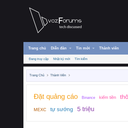
Trang chủ
Diễn đàn
Tin mới
Thành viên
Đang truy cập
Nhật ký mới
Tìm kiếm
Trang Chủ
Thành Viên
Đặt quảng cáo
th
kiếm tiền
Binance
5 triệu
tự sướng
MEXC