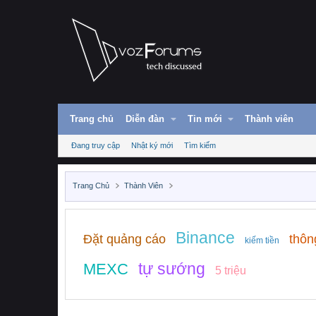
Trang chủ
Diễn đàn
Tin mới
Thành viên
Đang truy cập
Nhật ký mới
Tìm kiếm
Trang Chủ
Thành Viên
Binance
Đặt quảng cáo
thôn
kiếm tiền
tự sướng
MEXC
5 triệu