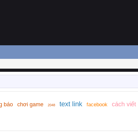
text link
cách viết
g báo
chơi game
facebook
2048