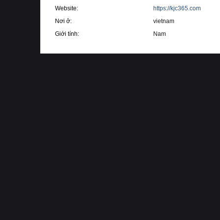
Website
https://kjc365.com
Nơi ở
vietnam
Giới tính
Nam