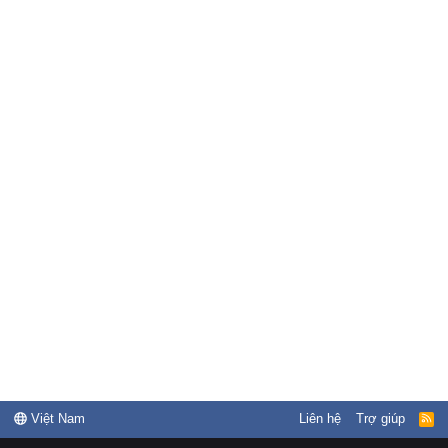
Việt Nam
Liên hệ
Trợ giúp
R
S
S