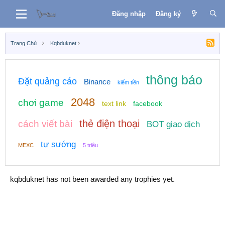
Đăng nhập
Đăng ký
Trang Chủ
Kqbduknet
thông báo
Đặt quảng cáo
Binance
kiếm tiền
2048
chơi game
text link
facebook
thẻ điện thoại
cách viết bài
BOT giao dịch
tự sướng
MEXC
5 triệu
kqbduknet has not been awarded any trophies yet.