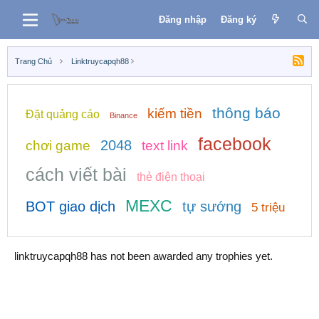
Đăng nhập
Đăng ký
Trang Chủ
Linktruycapqh88
thông báo
kiếm tiền
Đặt quảng cáo
Binance
facebook
2048
chơi game
text link
cách viết bài
thẻ điện thoại
MEXC
BOT giao dịch
tự sướng
5 triệu
linktruycapqh88 has not been awarded any trophies yet.