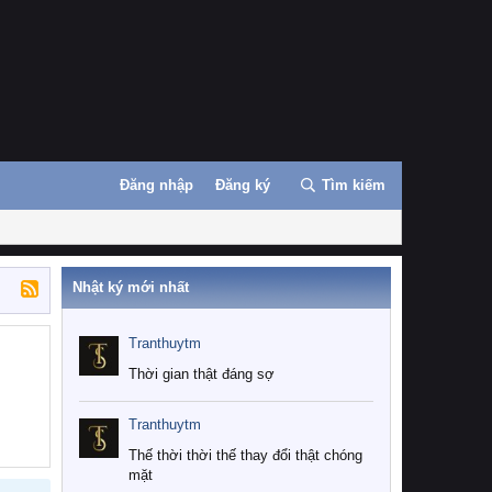
Đăng nhập
Đăng ký
Tìm kiếm
Nhật ký mới nhất
Tranthuytm
i
Thời gian thật đáng sợ
Tranthuytm
Thế thời thời thế thay đổi thật chóng
mặt