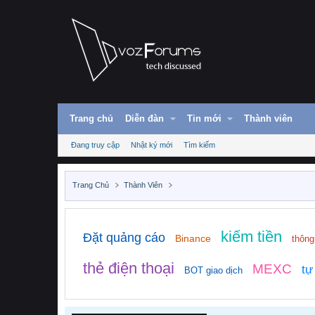
Trang chủ
Diễn đàn
Tin mới
Thành viên
Đang truy cập
Nhật ký mới
Tìm kiếm
Trang Chủ
Thành Viên
kiếm tiền
Đặt quảng cáo
Binance
thông
thẻ điện thoại
MEXC
tự
BOT giao dịch