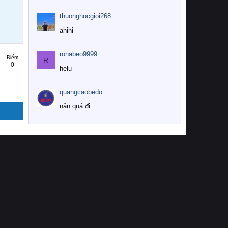
thuonghocgioi268
ahihi
ronabeo9999
Điểm
R
0
helu
quangcaobedo
nản quá đi