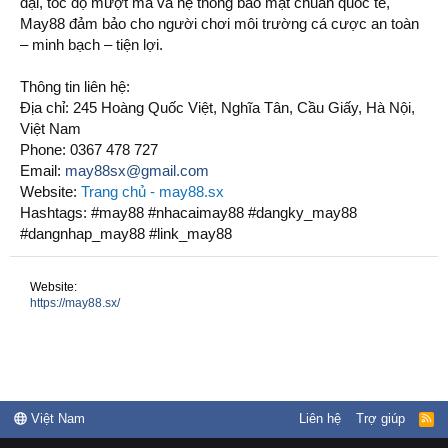
đại, tốc độ mượt mà và hệ thống bảo mật chuẩn quốc tế,
May88 đảm bảo cho người chơi môi trường cá cược an toàn
– minh bạch – tiện lợi.
Thông tin liên hệ:
Địa chỉ: 245 Hoàng Quốc Việt, Nghĩa Tân, Cầu Giấy, Hà Nội,
Việt Nam
Phone: 0367 478 727
Email:
may88sx@gmail.com
Website:
Trang chủ - may88.sx
Hashtags: #may88 #nhacaimay88 #dangky_may88
#dangnhap_may88 #link_may88
Website
https://may88.sx/
Việt Nam
Liên hệ
Trợ giúp
R
S
S