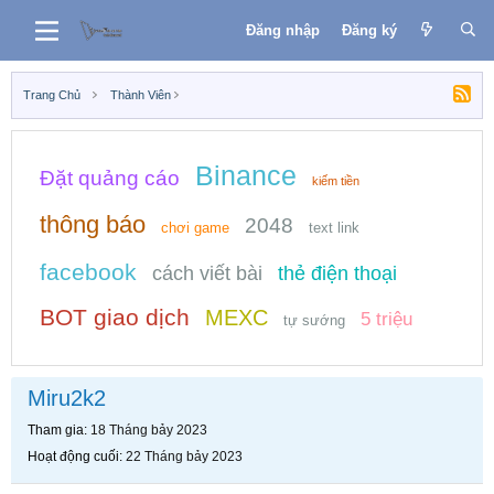
Đăng nhập
Đăng ký
Trang Chủ
Thành Viên
Binance
Đặt quảng cáo
kiếm tiền
thông báo
2048
chơi game
text link
facebook
cách viết bài
thẻ điện thoại
BOT giao dịch
MEXC
5 triệu
tự sướng
Miru2k2
Tham gia
18 Tháng bảy 2023
Hoạt động cuối
22 Tháng bảy 2023