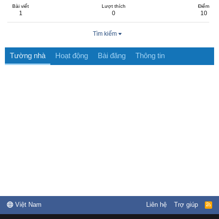
Bài viết
Lượt thích
Điểm
1
0
10
Tìm kiếm
Tường nhà
Hoạt động
Bài đăng
Thông tin
Việt Nam
Liên hệ
Trợ giúp
R
S
S