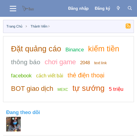
Đăng nhập
Đăng ký
Trang Chủ
Thành Viên
Đặt quảng cáo
kiếm tiền
Binance
chơi game
thông báo
2048
text link
thẻ điện thoại
facebook
cách viết bài
tự sướng
BOT giao dịch
5 triệu
MEXC
Đang theo dõi