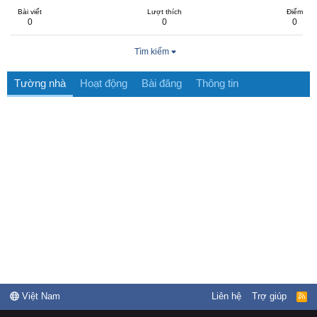
Bài viết
Lượt thích
Điểm
0
0
0
Tìm kiếm
Tường nhà
Hoạt động
Bài đăng
Thông tin
Việt Nam
Liên hệ
Trợ giúp
R
S
S