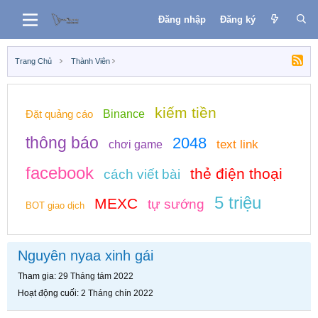
Đăng nhập
Đăng ký
Trang Chủ
Thành Viên
kiếm tiền
Đặt quảng cáo
Binance
thông báo
2048
text link
chơi game
facebook
thẻ điện thoại
cách viết bài
5 triệu
MEXC
tự sướng
BOT giao dịch
Nguyên nyaa xinh gái
Tham gia
29 Tháng tám 2022
Hoạt động cuối
2 Tháng chín 2022