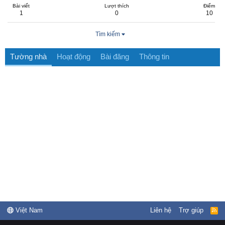
Bài viết
Lượt thích
Điểm
1
0
10
Tìm kiếm
Tường nhà
Hoạt động
Bài đăng
Thông tin
Việt Nam
Liên hệ
Trợ giúp
R
S
S