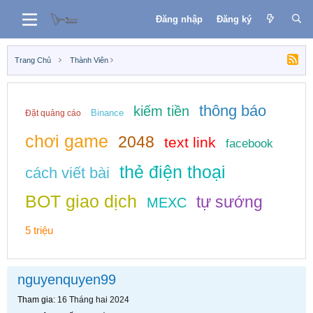
Đăng nhập
Đăng ký
Trang Chủ
Thành Viên
thông báo
kiếm tiền
Binance
Đặt quảng cáo
chơi game
2048
text link
facebook
thẻ điện thoại
cách viết bài
BOT giao dịch
tự sướng
MEXC
5 triệu
nguyenquyen99
Tham gia
16 Tháng hai 2024