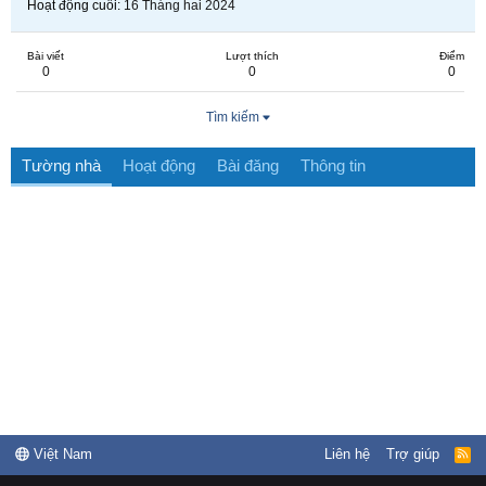
Hoạt động cuối
16 Tháng hai 2024
Bài viết
Lượt thích
Điểm
0
0
0
Tìm kiếm
Tường nhà
Hoạt động
Bài đăng
Thông tin
Việt Nam
Liên hệ
Trợ giúp
R
S
S