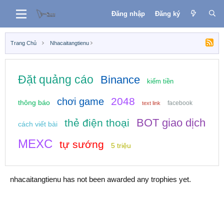
Đăng nhập
Đăng ký
Trang Chủ
Nhacaitangtienu
Đặt quảng cáo
Binance
kiếm tiền
2048
chơi game
thông báo
facebook
text link
BOT giao dịch
thẻ điện thoại
cách viết bài
MEXC
tự sướng
5 triệu
nhacaitangtienu has not been awarded any trophies yet.