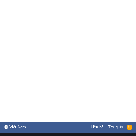
Việt Nam
Liên hệ
Trợ giúp
R
S
S