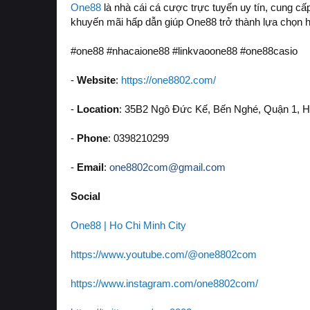
One88
là nhà cái cá cược trực tuyến uy tín, cung cấ
khuyến mãi hấp dẫn giúp One88 trở thành lựa chọn h
#one88 #nhacaione88 #linkvaoone88 #one88casio
-
Website
:
https://one8802.com/
-
Location
: 35B2 Ngô Đức Kế, Bến Nghé, Quận 1, H
-
Phone
: 0398210299
-
Email
:
one8802com@gmail.com
Social
One88 | Ho Chi Minh City
https://www.youtube.com/@one8802com
https://www.instagram.com/one8802com/