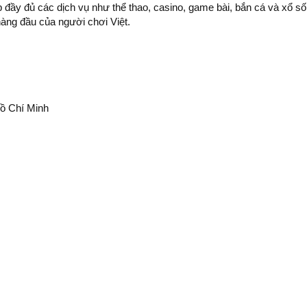
p đầy đủ các dịch vụ như thể thao, casino, game bài, bắn cá và xổ số
àng đầu của người chơi Việt.
ồ Chí Minh