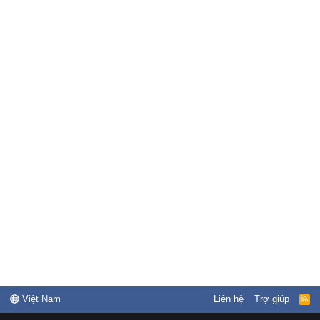
Việt Nam
Liên hệ
Trợ giúp
R
S
S