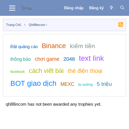
Đăng nhập
Đăng ký
Trang Chủ
Qh88incom
Binance
kiếm tiền
Đặt quảng cáo
text link
chơi game
2048
thông báo
cách viết bài
thẻ điện thoại
facebook
BOT giao dịch
5 triệu
MEXC
tự sướng
qh88incom has not been awarded any trophies yet.