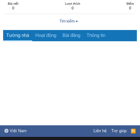
Bài viết
Lượt thích
Điểm
0
0
0
Tìm kiếm
Tường nhà
Hoạt động
Bài đăng
Thông tin
Việt Nam
Liên hệ
Trợ giúp
R
S
S