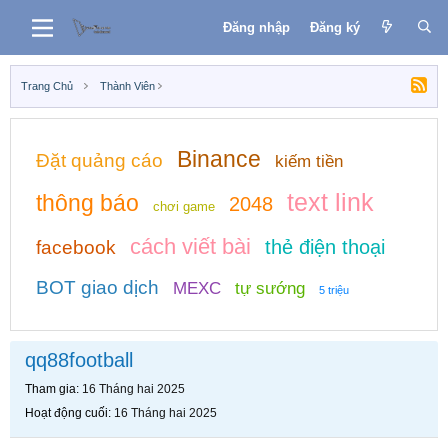
Đăng nhập
Đăng ký
Trang Chủ
Thành Viên
Binance
Đặt quảng cáo
kiếm tiền
text link
thông báo
2048
chơi game
cách viết bài
thẻ điện thoại
facebook
BOT giao dịch
MEXC
tự sướng
5 triệu
qq88football
Tham gia
16 Tháng hai 2025
Hoạt động cuối
16 Tháng hai 2025