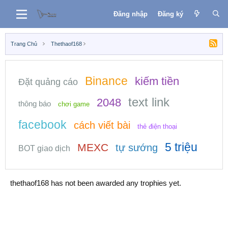
Đăng nhập
Đăng ký
Trang Chủ
Thethaof168
Binance
kiếm tiền
Đặt quảng cáo
text link
2048
thông báo
chơi game
facebook
cách viết bài
thẻ điện thoại
5 triệu
MEXC
tự sướng
BOT giao dịch
thethaof168 has not been awarded any trophies yet.