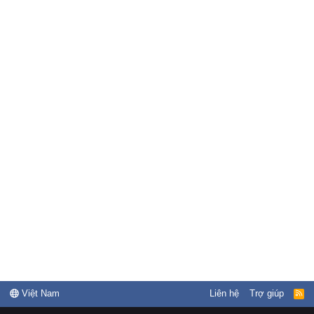
Việt Nam
Liên hệ
Trợ giúp
R
S
S