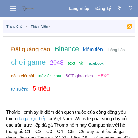
Đăng nhập
Đăng ký
Trang Chủ
Thành Viên
Binance
Đặt quảng cáo
kiếm tiền
thông báo
chơi game
2048
text link
facebook
BOT giao dịch
cách viết bài
MEXC
thẻ điện thoại
5 triệu
tự sướng
ThoMoHomNay là điểm đến quen thuộc của cộng đồng yêu
thích
đá gà trực tiếp
tại Việt Nam. Website phát sóng đầy đủ
các trận trực tiếp đá gà Thomo hôm nay Campuchia với hệ
thống bồ C1 – C2 – C3 – C4 – C5 – C6, quy tụ nhiều bồ gà
danh tiếng như TonHon, Xà Xía, Lâm Dồ,... cùng hàng loạt đấu