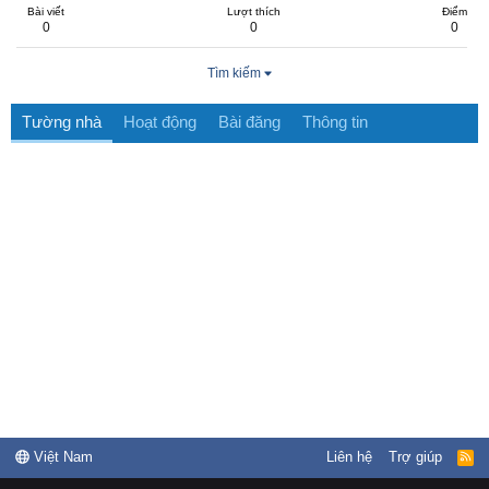
Bài viết
Lượt thích
Điểm
0
0
0
Tìm kiếm
Tường nhà
Hoạt động
Bài đăng
Thông tin
Việt Nam
Liên hệ
Trợ giúp
R
S
S