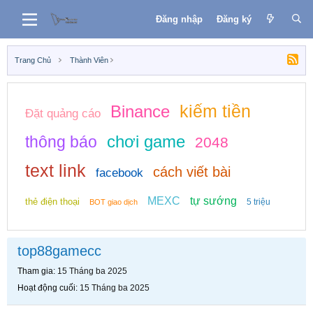
Đăng nhập
Đăng ký
Trang Chủ
Thành Viên
kiếm tiền
Binance
Đặt quảng cáo
chơi game
thông báo
2048
text link
cách viết bài
facebook
MEXC
tự sướng
thẻ điện thoại
5 triệu
BOT giao dịch
top88gamecc
Tham gia
15 Tháng ba 2025
Hoạt động cuối
15 Tháng ba 2025