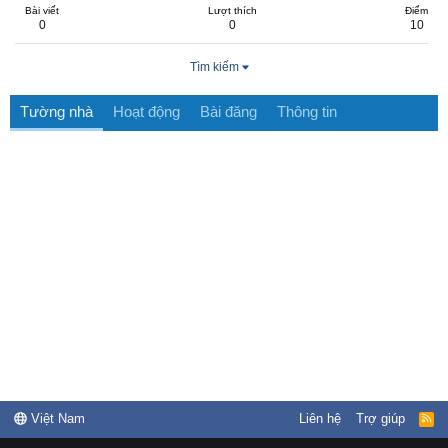
Bài viết
Lượt thích
Điểm
0
0
10
Tìm kiếm
Tường nhà
Hoạt động
Bài đăng
Thông tin
Việt Nam
Liên hệ
Trợ giúp
R
S
S