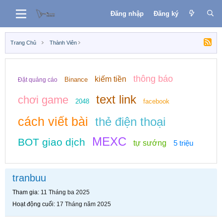
Đăng nhập
Đăng ký
Trang Chủ
Thành Viên
thông báo
kiếm tiền
Binance
Đặt quảng cáo
text link
chơi game
2048
facebook
cách viết bài
thẻ điện thoại
MEXC
BOT giao dịch
tự sướng
5 triệu
tranbuu
Tham gia
11 Tháng ba 2025
Hoạt động cuối
17 Tháng năm 2025