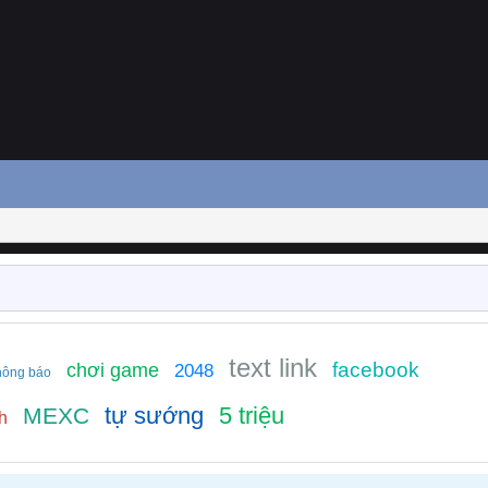
text link
facebook
chơi game
2048
hông báo
tự sướng
5 triệu
MEXC
h