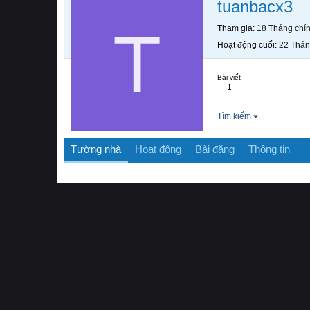
tuanbacx3
T
Tham gia
18 Tháng chí
Hoạt động cuối
22 Thán
Bài viết
1
Tìm kiếm
Tường nhà
Hoạt động
Bài đăng
Thông tin