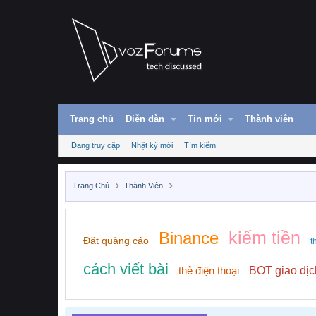
Trang chủ
Diễn đàn
Tin mới
Thành viên
Đang truy cập
Nhật ký mới
Tìm kiếm
Trang Chủ
Thành Viên
kiếm tiền
Binance
Đặt quảng cáo
t
cách viết bài
thẻ điện thoại
BOT giao dịc