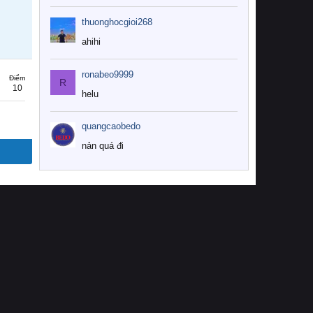
thuonghocgioi268
ahihi
ronabeo9999
Điểm
R
10
helu
quangcaobedo
nản quá đi