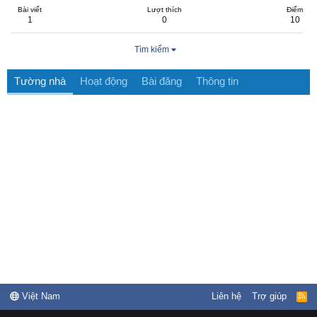
Bài viết
Lượt thích
Điểm
1
0
10
Tìm kiếm
Tường nhà
Hoạt động
Bài đăng
Thông tin
Việt Nam
Liên hệ
Trợ giúp
R
S
S