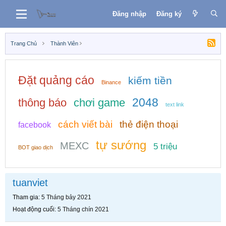
Đăng nhập
Đăng ký
Trang Chủ
Thành Viên
Đặt quảng cáo
kiếm tiền
Binance
2048
thông báo
chơi game
text link
cách viết bài
thẻ điện thoại
facebook
tự sướng
MEXC
5 triệu
BOT giao dịch
tuanviet
Tham gia
5 Tháng bảy 2021
Hoạt động cuối
5 Tháng chín 2021