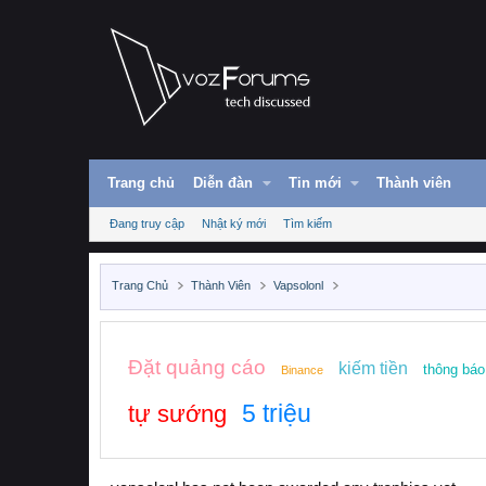
Trang chủ
Diễn đàn
Tin mới
Thành viên
Đang truy cập
Nhật ký mới
Tìm kiếm
Trang Chủ
Thành Viên
Vapsolonl
Đặt quảng cáo
kiếm tiền
thông báo
Binance
5 triệu
tự sướng