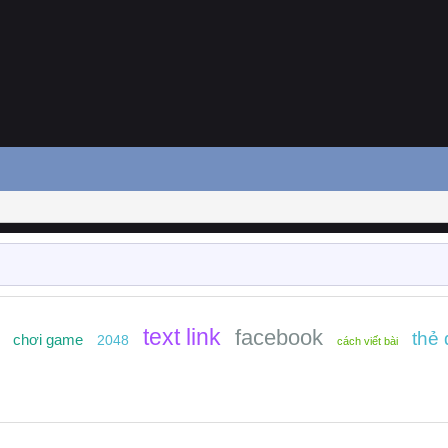
text link
facebook
thẻ 
chơi game
2048
cách viết bài