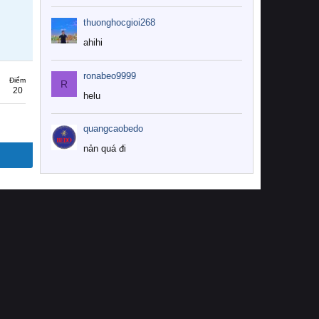
thuonghocgioi268
ahihi
ronabeo9999
Điểm
R
20
helu
quangcaobedo
nản quá đi