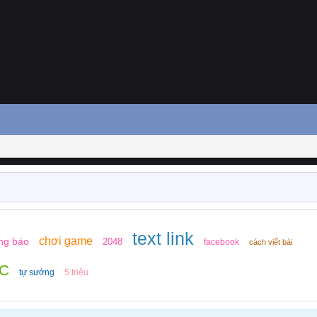
text link
chơi game
ng báo
2048
facebook
cách viết bài
C
tự sướng
5 triệu