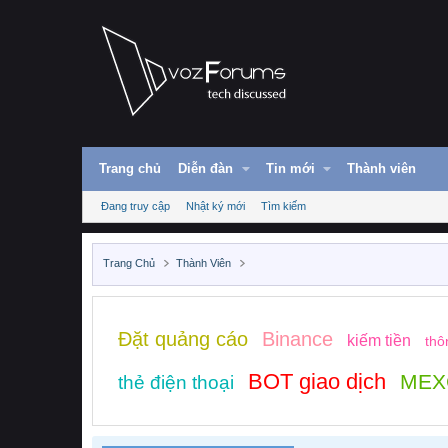
Trang chủ
Diễn đàn
Tin mới
Thành viên
Đang truy cập
Nhật ký mới
Tìm kiếm
Trang Chủ
Thành Viên
Đặt quảng cáo
Binance
kiếm tiền
thô
BOT giao dịch
MEX
thẻ điện thoại