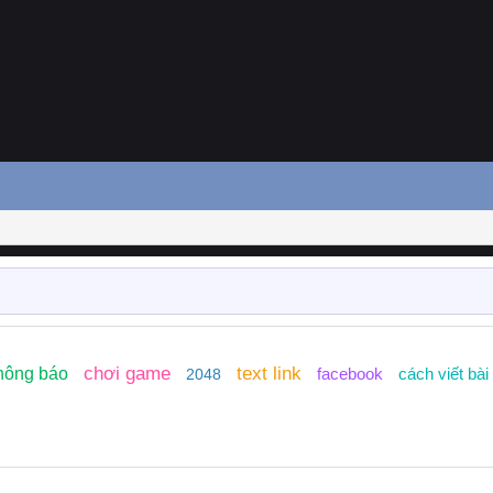
chơi game
text link
hông báo
facebook
cách viết bài
2048