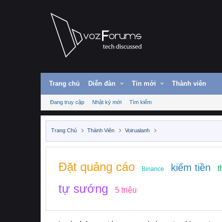
Trang chủ
Diễn đàn
Tin mới
Thành viên
Đang truy cập
Nhật ký mới
Tìm kiếm
Trang Chủ
Thành Viên
Voirualanh
Đặt quảng cáo
kiếm tiền
t
Binance
tự sướng
5 triệu