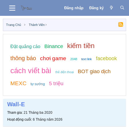
Đăng nhập
Đăng ký
Trang Chủ
Thành Viên
kiếm tiền
Binance
Đặt quảng cáo
thông báo
chơi game
facebook
2048
text link
cách viết bài
BOT giao dịch
thẻ điện thoại
MEXC
5 triệu
tự sướng
Wall-E
Tham gia
21 Tháng ba 2020
Hoạt động cuối
6 Tháng năm 2026