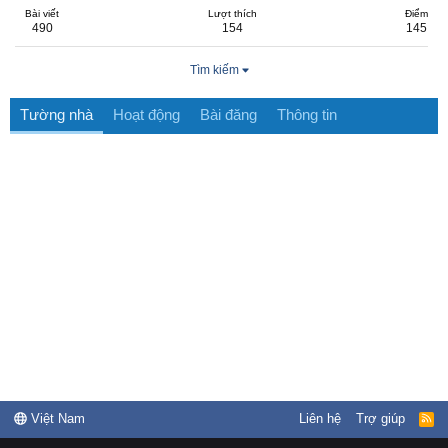
Bài viết
Lượt thích
Điểm
490
154
145
Tìm kiếm
Tường nhà
Hoạt động
Bài đăng
Thông tin
Việt Nam
Liên hệ
Trợ giúp
R
S
S