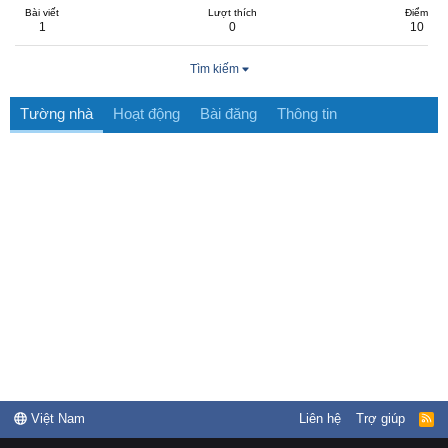
Bài viết
Lượt thích
Điểm
1
0
10
Tìm kiếm
Tường nhà
Hoạt động
Bài đăng
Thông tin
Việt Nam
Liên hệ
Trợ giúp
R
S
S