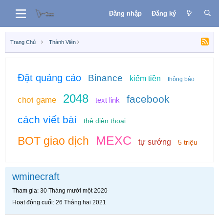
Đăng nhập
Đăng ký
Trang Chủ
Thành Viên
Đặt quảng cáo
Binance
kiếm tiền
thông báo
2048
facebook
chơi game
text link
cách viết bài
thẻ điện thoại
MEXC
BOT giao dịch
tự sướng
5 triệu
wminecraft
Tham gia
30 Tháng mười một 2020
Hoạt động cuối
26 Tháng hai 2021