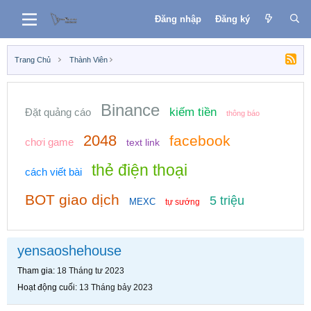
Đăng nhập
Đăng ký
Trang Chủ
Thành Viên
Binance
kiếm tiền
Đặt quảng cáo
thông báo
2048
facebook
chơi game
text link
thẻ điện thoại
cách viết bài
BOT giao dịch
5 triệu
MEXC
tự sướng
yensaoshehouse
Tham gia
18 Tháng tư 2023
Hoạt động cuối
13 Tháng bảy 2023