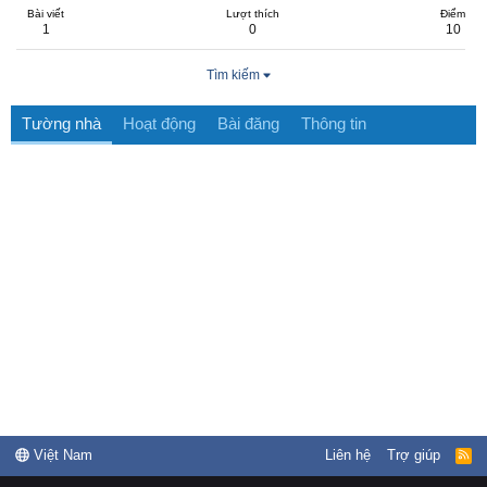
Bài viết
Lượt thích
Điểm
1
0
10
Tìm kiếm
Tường nhà
Hoạt động
Bài đăng
Thông tin
Việt Nam
Liên hệ
Trợ giúp
R
S
S