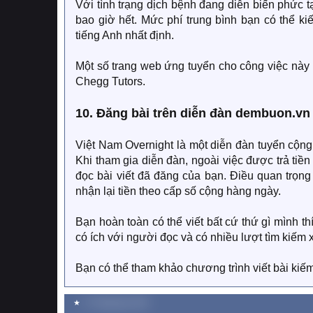
Với tình trạng dịch bệnh đang diễn biến phức t
bao giờ hết. Mức phí trung bình bạn có thể k
tiếng Anh nhất định.
Một số trang web ứng tuyển cho công việc này
Chegg Tutors.
10. Đăng bài trên diễn đàn dembuon.vn
Việt Nam Overnight là một diễn đàn tuyển cộng t
Khi tham gia diễn đàn, ngoài việc được trả tiề
đọc bài viết đã đăng của bạn. Điều quan trọng 
nhận lại tiền theo cấp số cộng hàng ngày.
Bạn hoàn toàn có thể viết bất cứ thứ gì mình t
có ích với người đọc và có nhiều lượt tìm kiếm 
Bạn có thể tham khảo chương trình viết bài kiế
★
17 Tháng bảy 2023