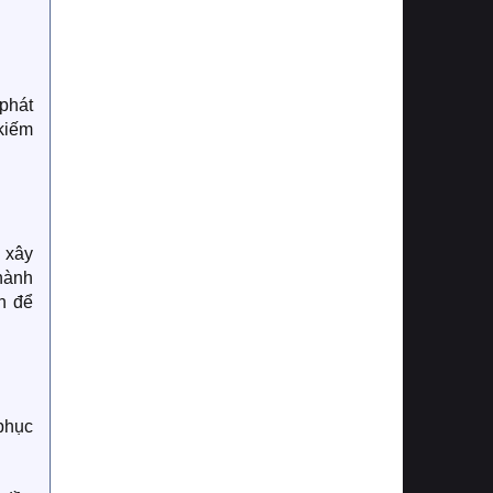
phát
kiếm
 xây
hành
h để
 phục