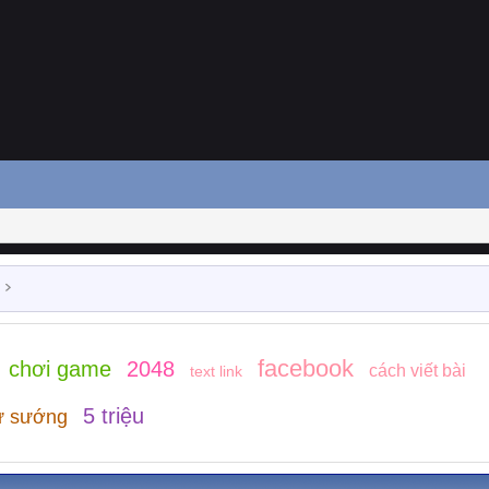
facebook
chơi game
2048
cách viết bài
text link
5 triệu
ự sướng