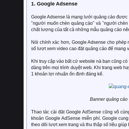
1. Google Adsense
Google Adsense là mạng lưới quảng cáo được phá
"người muốn chèn quảng cáo" và "người chèn q
chất lượng của tất cả những mẫu quảng cáo nêu
Nói chính xác hơn, Google Adsense cho phép n
số lượt xem video cao đặt quảng cáo để mang v
Khi truy cập vào bất cứ website nà bạn cũng có 
dàng trên mọi trình duyệt web. Khi trang web h
1 khoản lợi nhuận ổn định đáng kể.
Banner quảng cáo 
Thao tác cài đặt Google AdSense cũng vô cùng 
khoản Google AdSense miễn phí. Google cung 
theo dõi lượt xem trang và thu thập số liệu giúp