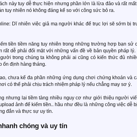
ch này tuy dễ thực hiện nhưng phần lớn là lừa đảo và rất mất
n tuy nhiên nó không đáng kể so với công sức bỏ ra.
ine: Dĩ nhiên việc giả mạ người khác để trục lợi sẽ sớm bị tr
ch kiếm tiền tiềm năng tuy nhiên trong những trường hợp bạn sử
ạn rất dễ phải đối mặt với những vấn đề về bản quyền pháp lý
 người trong chúng ta không phải ai cũng có kiến thức đủ nhi
ập ổn định hàng tháng.
 cao, chưa kể đa phần những ứng dụng chơi chứng khoán và c
ơi có thể phải chịu trách nhiệm pháp lý nếu chẳng may sơ ý.
g nhưng lại tiềm tàng nhiều nguy cơ như giới thiệu người viế
 upload ảnh để kiếm tiền.. hầu như đều là những công việc dễ b
g đắn và thực sự uy tín.
 nhanh chóng và uy tín