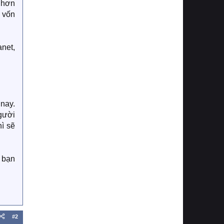
t hơn
 vốn
net,
 nay.
người
hì sẽ
a bạn
#2