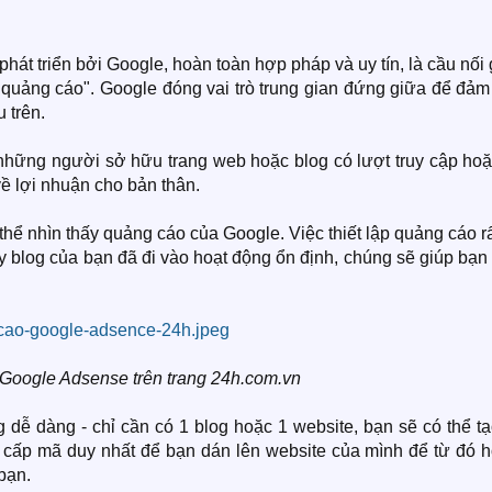
t triển bởi Google, hoàn toàn hợp pháp và uy tín, là cầu nối
uảng cáo". Google đóng vai trò trung gian đứng giữa để đảm
 trên.
hững người sở hữu trang web hoặc blog có lượt truy cập hoặ
ề lợi nhuận cho bản thân.
thể nhìn thấy quảng cáo của Google. Việc thiết lập quảng cáo r
ay blog của bạn đã đi vào hoạt động ổn định, chúng sẽ giúp bạn
Google Adsense trên trang 24h.com.vn
dễ dàng - chỉ cần có 1 blog hoặc 1 website, bạn sẽ có thể tạ
cấp mã duy nhất để bạn dán lên website của mình để từ đó h
 bạn.