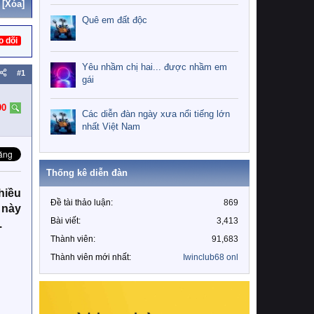
[Xóa]
Quê em đất độc
o dõi
Yêu nhầm chị hai... được nhầm em
#1
gái
90
Các diễn đàn ngày xưa nổi tiếng lớn
nhất Việt Nam
Thống kê diễn đàn
hiều
Đề tài thảo luận
869
 này
Bài viết
3,413
.
Thành viên
91,683
Thành viên mới nhất
Iwinclub68 onl