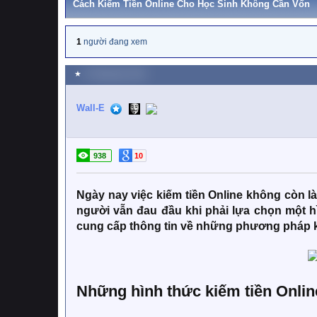
Cách Kiếm Tiền Online Cho Học Sinh Không Cần Vốn
1
người đang xem
★
9 Tháng bảy 2023
Wall-E
938
10
Ngày nay việc kiếm tiền Online không còn là
người vẫn đau đầu khi phải lựa chọn một hì
cung cấp thông tin về những phương pháp ki
Những hình thức kiếm tiền Onlin