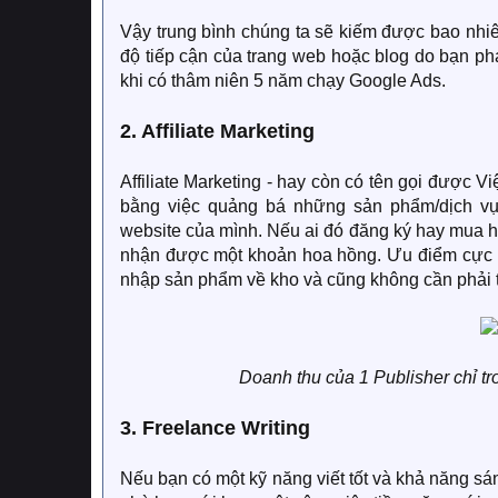
Vậy trung bình chúng ta sẽ kiếm được bao nhiê
độ tiếp cận của trang web hoặc blog do bạn phá
khi có thâm niên 5 năm chạy Google Ads.
2. Affiliate Marketing
Affiliate Marketing - hay còn có tên gọi được Việ
bằng việc quảng bá những sản phẩm/dịch vụ
website của mình. Nếu ai đó đăng ký hay mua h
nhận được một khoản hoa hồng. Ưu điểm cực lớ
nhập sản phẩm về kho và cũng không cần phải t
Doanh thu của 1 Publisher chỉ tro
3. Freelance Writing
Nếu bạn có một kỹ năng viết tốt và khả năng sán