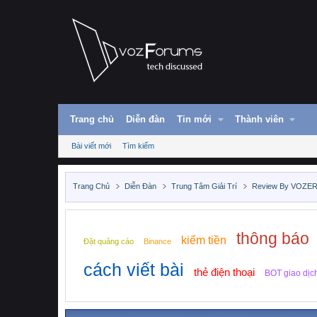
Trang chủ
Diễn đàn
Tin mới
Thành viên
Bài viết mới
Tìm kiếm
Trang Chủ
Diễn Đàn
Trung Tâm Giải Trí
Review By VOZE
thông báo
kiếm tiền
Đặt quảng cáo
Binance
cách viết bài
thẻ điện thoại
BOT giao dịc