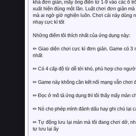
khá đơn giản, mấy ông điền từ 1-9 vào các ô tr
xuất hiện đúng một lần. Luật chơi đơn giản mà c
mà ai ngờ giờ nghiện luôn. Chơi cái này dùng 
nhạy cực kì tốt
Những điểm tôi thích nhất của ứng dụng này:
✏ Giao diện chơi cực kì đơn giản. Game có 3 m
nhất
✏ Có 4 cấp độ từ dễ tới khó, phù hợp cho ngườ
✏ Game này không cần kết nối mạng vẫn chơi
✏ Đọc ở mô tả ứng dụng thì tôi thấy mấy màn ch
✏ Nó cho phép mình đánh dấu hay ghi chú lại c
✏ Tự động lưu lại màn mà tôi đang chơi dở, nhữ
tự lưu lại ấy