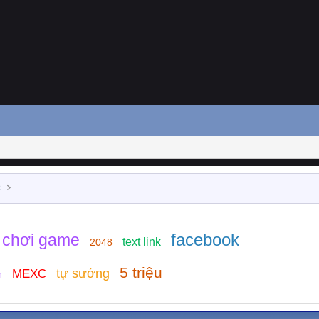
R
facebook
chơi game
text link
2048
5 triệu
tự sướng
MEXC
h