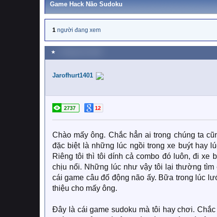
Game Hack Não Sudoku
1
người đang xem
★
1 Tháng chín 2020
Jarofhurt1401
2737
12
Chào mấy ông. Chắc hẳn ai trong chúng ta cũn
đặc biệt là những lúc ngồi trong xe buýt hay 
Riêng tôi thì tôi dính cả combo đó luôn, đi xe 
chịu nổi. Những lúc như vậy tôi lại thường tìm
cái game câu đố động não ấy. Bữa trong lúc lư
thiệu cho mấy ông.
Đây là cái game sudoku mà tôi hay chơi. Chắc