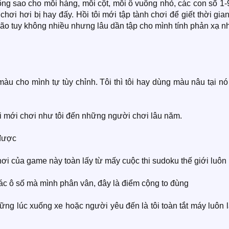
ống sao cho mỗi hàng, mỗi cột, mỗi ô vuông nhỏ, các con số 1-
hơi hơi bị hay đấy. Hồi tôi mới tập tành chơi để giết thời gia
não tuy không nhiều nhưng lâu dần tập cho mình tính phản xạ 
àu cho mình tự tùy chỉnh. Tôi thì tôi hay dùng màu nâu tại n
i mới chơi như tôi đến những người chơi lâu năm.
 được
ơi của game này toàn lấy từ mấy cuộc thi sudoku thế giới luôn
ác ô số mà mình phân vân, đây là điểm cộng to đùng
ng lúc xuống xe hoặc người yêu đến là tôi toàn tắt máy luôn 