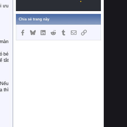
i ưu
Chia sẻ trang này
Facebook
Bluesky
LinkedIn
Reddit
Tumblr
Email
Link
i màn
ó bé
ể tắt
. Nếu
 thì