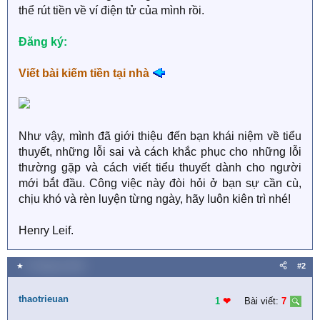
thể rút tiền về ví điện tử của mình rồi.
Đăng ký:
Viết bài kiếm tiền tại nhà
Như vậy, mình đã giới thiệu đến bạn khái niệm về tiểu
thuyết, những lỗi sai và cách khắc phục cho những lỗi
thường gặp và cách viết tiểu thuyết dành cho người
mới bắt đầu. Công việc này đòi hỏi ở bạn sự cần cù,
chịu khó và rèn luyện từng ngày, hãy luôn kiên trì nhé!
Henry Leif.
★
8 Tháng ba 2025
#2
thaotrieuan
1
❤︎
Bài viết:
7