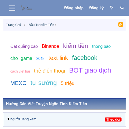
Đăng nhập
Đăng ký
Trang Chủ
Đầu Tư Kiếm Tiền
kiếm tiền
Binance
Đặt quảng cáo
thông báo
facebook
text link
chơi game
2048
BOT giao dịch
thẻ điện thoại
cách viết bài
tự sướng
MEXC
5 triệu
Hướng Dẫn Viết Truyện Ngôn Tình Kiếm Tiền
1
người đang xem
Theo dõi