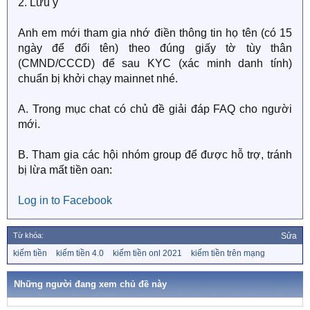
2. Lưu ý
Anh em mới tham gia nhớ điền thông tin họ tên (có 15
ngày để đổi tên) theo đúng giấy tờ tùy thân
(CMND/CCCD) để sau KYC (xác minh danh tính)
chuẩn bị khởi chạy mainnet nhé.
A. Trong mục chat có chủ đề giải đáp FAQ cho người
mới.
B. Tham gia các hội nhóm group để được hỗ trợ, tránh
bị lừa mất tiền oan:
Log in to Facebook
Từ khóa:
Sửa
T
kiếm tiền
kiếm tiền 4.0
kiếm tiền onl 2021
kiếm tiền trên mạng
ừ
k
h
Những người đang xem chủ đề này
ó
a