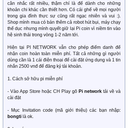
cân nhắc rất nhiều, thậm chí là để dành cho những
khoản chi khác cần thiết hơn. Có cái ghế về mọi người
trong gia đình thực sự cũng rất ngạc nhiên và vui :).
Shop mình mua có bán thêm cả robot hút bụi, máy chạy
thể dục nhưng mình quyết giữ lại Pi coin vì niềm tin vào
hệ sinh thái trong vòng 1-2 năm tới.
Hiện tại PI NETWORK vẫn cho phép điểm danh để
nhận coin hoàn toàn miễn phí. Tất cả những gì người
dùng cần là 1 cái điện thoại để cài đặt ứng dụng và 1 tin
nhắn 2500 vnđ để đăng ký tài khoản.
1. Cách sở hữu pi miễn phí
- Vào App Store hoặc CH Play gõ
Pi network
tải về và
cài đặt
- Mục Invitation code (mã giới thiệu) các bạn nhập:
bongti
là ok.