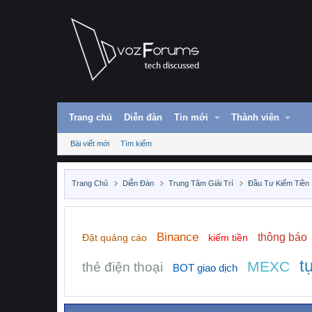
Trang chủ
Diễn đàn
Tin mới
Thành viên
Bài viết mới
Tìm kiếm
Trang Chủ
Diễn Đàn
Trung Tâm Giải Trí
Đầu Tư Kiếm Tiền
Binance
thông báo
Đặt quảng cáo
kiếm tiền
t
MEXC
thẻ điện thoại
BOT giao dịch