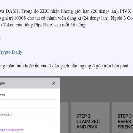
X và DASH. Trong đó ZEC nhận không giới hạn (20 tiếng/ lần), PIVX
 giá trị 1000$ cho tất cả thành viên đăng kí (24 tiếng/ lần). Ngoài 3 Co
(Token của riêng PipeFlare) sau mỗi 36 tiếng.
y
Crypto Daily
ang màn hình hoặc ấn vào 3 dấu gạch nằm ngang ở góc trên bên phải.