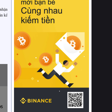
 nhận
in kể