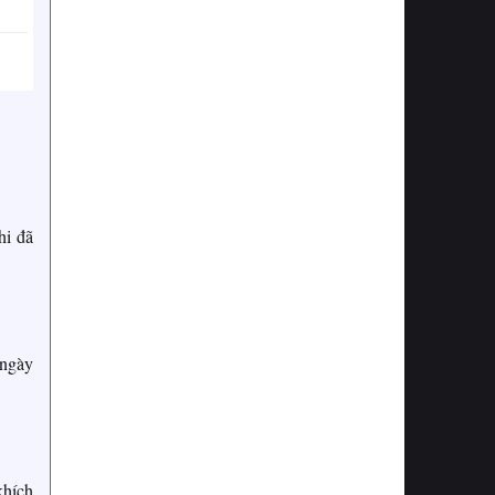
hi đã
 ngày
khích