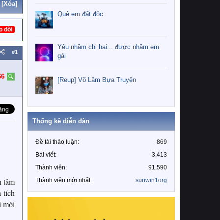
[Xóa]
Quê em đất độc
o dõi
Yêu nhầm chị hai... được nhầm em
#1
gái
66
[Reup] Võ Lâm Bựa Truyện
Thống kê diễn đàn
Đề tài thảo luận
869
Bài viết
3,413
Thành viên
91,590
n tâm
Thành viên mới nhất
sunwin1org
 tích
i mới