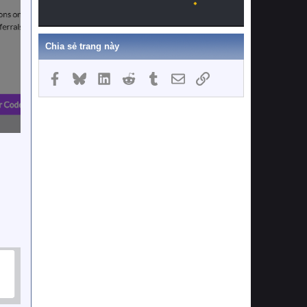
Chia sẻ trang này
Facebook
Bluesky
LinkedIn
Reddit
Tumblr
Email
Link