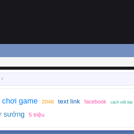
chơi game
text link
2048
facebook
cách viết bài
ự sướng
5 triệu