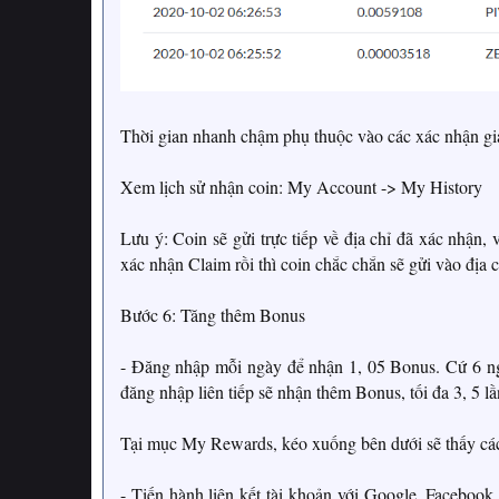
Thời gian nhanh chậm phụ thuộc vào các xác nhận gi
Xem lịch sử nhận coin: My Account -> My History
Lưu ý: Coin sẽ gửi trực tiếp về địa chỉ đã xác nhận, 
xác nhận Claim rồi thì coin chắc chắn sẽ gửi vào địa c
Bước 6: Tăng thêm Bonus
- Đăng nhập mỗi ngày để nhận 1, 05 Bonus. Cứ 6 ng
đăng nhập liên tiếp sẽ nhận thêm Bonus, tối đa 3, 5 lầ
Tại mục My Rewards, kéo xuống bên dưới sẽ thấy cá
- Tiến hành liên kết tài khoản với Google, Facebook