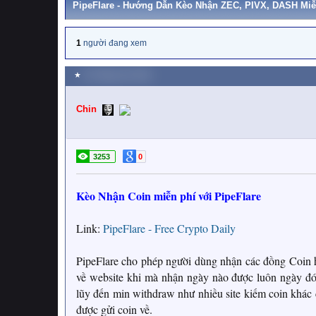
PipeFlare - Hướng Dẫn Kèo Nhận ZEC, PIVX, DASH Miễ
1
người đang xem
★
23 Tháng chín 2021
Chin
3253
0
Kèo Nhận Coin miễn phí với PipeFlare
Link:
PipeFlare - Free Crypto Daily
PipeFlare cho phép người dùng nhận các đồng Coin hỗ
về website khi mà nhận ngày nào được luôn ngày đó,
lũy đến min withdraw như nhiều site kiếm coin khác 
được gửi coin về.