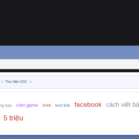
Thư Viện VOZ
facebook
cách viết bà
chơi game
text link
ng báo
2048
5 triệu