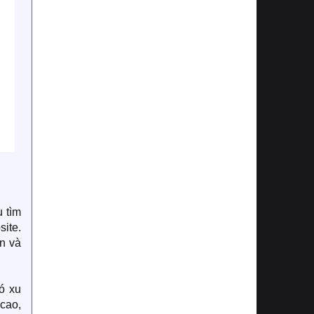
ụ tìm
site.
n và
có xu
 cao,