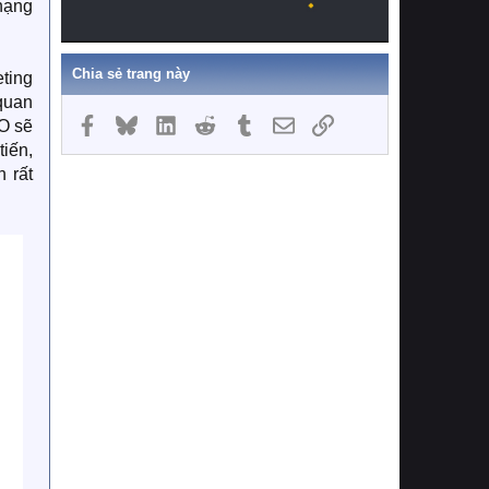
 hạng
Chia sẻ trang này
eting
 quan
Facebook
Bluesky
LinkedIn
Reddit
Tumblr
Email
Link
O sẽ
iến,
 rất