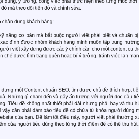
nội dung, ý tưởng, công việc phải thực hiện theo từng mốc thời
 đó mà theo dõi tiến độ và chỉnh sửa.
o chân dung khách hàng:
 kỹ năng cơ bản mà bắt buộc người viết phải biết và chuẩn bị
à xác định được nhóm khách hàng mình muốn tập trung hướng 
gười viết xây dựng được các ý chính cần cho một content cụ th
n chế được tình trạng quên hoặc bí ý tưởng, tránh việc lan man
y dựng một Content chuẩn SEO, tìm được chủ đề thích hợp, tiê
 quả. Những gì chạm đến và gây ấn tượng với người đọc đầu ti
ng. Tiêu đề không nhất thiết phải dài nhưng phải hay và thu hú
vì vậy cần phải đảm bảo tiêu đề có chứa từ khóa người dùng 
bsite của bạn. Để làm tốt điều này, người viết phải thường x
iếm của người tiêu dùng theo từng thời điểm để có thể thu hút