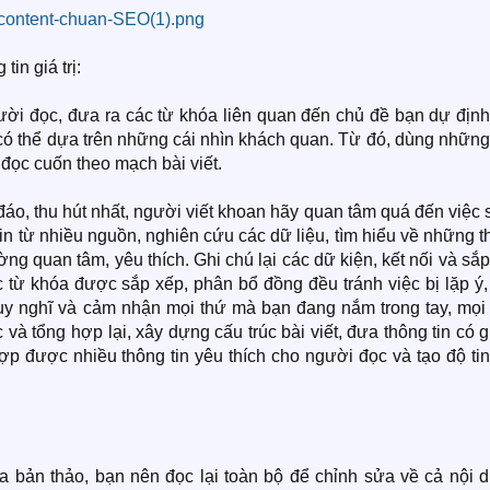
tin giá trị:
gười đọc, đưa ra các từ khóa liên quan đến chủ đề bạn dự định
có thể dựa trên những cái nhìn khách quan. Từ đó, dùng những
 đọc cuốn theo mạch bài viết.
đáo, thu hút nhất, người viết khoan hãy quan tâm quá đến việc
 tin từ nhiều nguồn, nghiên cứu các dữ liệu, tìm hiểu về những 
ờng quan tâm, yêu thích. Ghi chú lại các dữ kiện, kết nối và sắ
từ khóa được sắp xếp, phân bổ đồng đều tránh việc bị lặp ý,
suy nghĩ và cảm nhận mọi thứ mà bạn đang nắm trong tay, mọi 
và tổng hợp lại, xây dựng cấu trúc bài viết, đưa thông tin có gi
ợp được nhiều thông tin yêu thích cho người đọc và tạo độ ti
a bản thảo, bạn nên đọc lại toàn bộ để chỉnh sửa về cả nội d