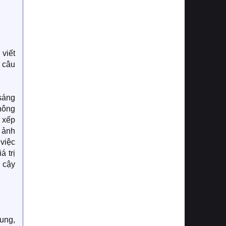
 viết
 câu
 sáng
thông
p xếp
 ảnh
việc
á trị
n cậy
ung,