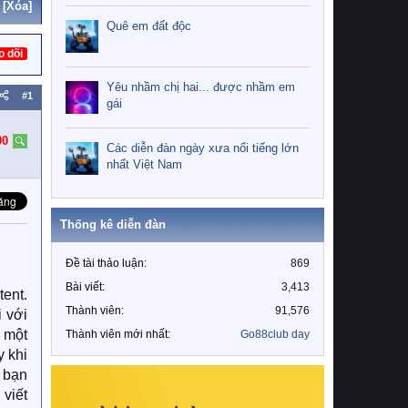
[Xóa]
Quê em đất độc
o dõi
Yêu nhầm chị hai... được nhầm em
#1
gái
90
Các diễn đàn ngày xưa nổi tiếng lớn
nhất Việt Nam
Thống kê diễn đàn
Đề tài thảo luận
869
Bài viết
3,413
tent.
Thành viên
91,576
i với
 một
Thành viên mới nhất
Go88club day
y khi
 bạn
viết