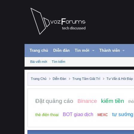
Trang chủ
Diễn đàn
Tin mới
Thành viên
Bài viết mới
Tìm kiếm
Trang Chủ
Diễn Đàn
Trung Tâm Giải Trí
Tư Vấn & Hỏi Đáp
Đặt quảng cáo
kiếm tiền
Binance
thô
tự sướng
BOT giao dịch
thẻ điện thoại
MEXC