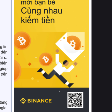
g tin
i đến
i ra
 biến
giúp
 trên
 tăng
ogle,