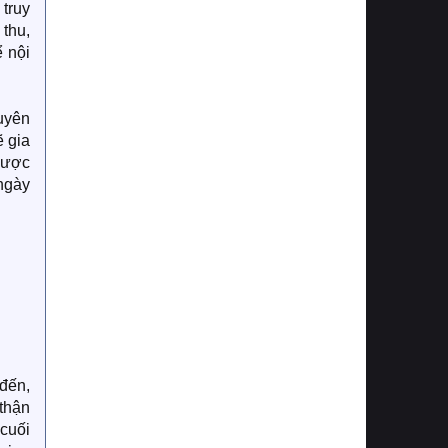
 truy
 thu,
 nội
uyên
ẽ gia
được
ngày
đến,
thận
cuối