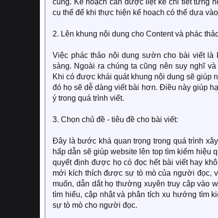
cùng. Kế hoạch cần được liệt kê chi tiết từng 
cụ thể để khi thực hiện kế hoạch có thể dựa vào
2. Lên khung nội dung cho Content và phác thả
Việc phác thảo nội dung sườn cho bài viết là
sàng. Ngoài ra chúng ta cũng nên suy nghĩ v
Khi có được khái quát khung nội dung sẽ giúp n
đó họ sẽ dễ dàng viết bài hơn. Điều này giúp hạ
ý trong quá trình viết.
3. Chọn chủ đề - tiêu đề cho bài viết:
Đây là bước khá quan trọng trong quá trình xâ
hấp dẫn sẽ giúp website lên top tìm kiếm hiệu
quyết định được họ có đọc hết bài viết hay khô
mới kích thích được sự tò mò của người đọc, 
muốn, dẫn dắt họ thường xuyên truy cập vào we
tìm hiểu, cập nhật và phân tích xu hướng tìm k
sự tò mò cho người đọc.