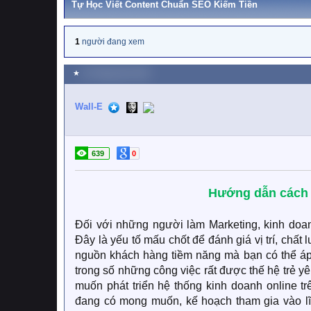
Tự Học Viết Content Chuẩn SEO Kiếm Tiền
1
người đang xem
★
13 Tháng năm 2024
Wall-E
639
0
Hướng dẫn cách v
Đối với những người làm Marketing, kinh doanh
Đây là yếu tố mấu chốt để đánh giá vị trí, chất
nguồn khách hàng tiềm năng mà bạn có thể áp
trong số những công việc rất được thế hệ trẻ yêu 
muốn phát triển hệ thống kinh doanh online t
đang có mong muốn, kế hoạch tham gia vào lĩn