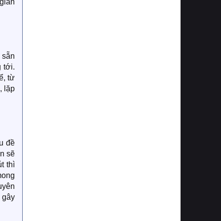
 gian
 sẵn
tới.
ể, từ
, lặp
u đề
ên sẽ
t thì
mong
uyên
, gây