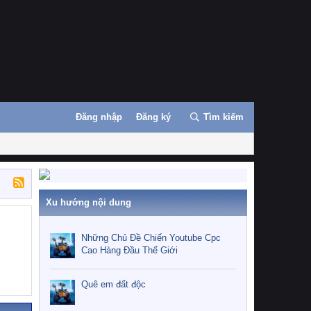
Đăng nhập
Đăng ký
Tìm kiếm
Xu hướng nội dung
Những Chủ Đề Chiến Youtube Cpc
Cao Hàng Đầu Thế Giới
Quê em đất độc