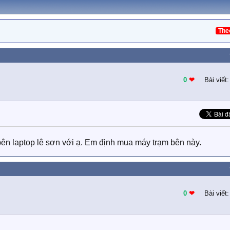
The
0
❤︎
Bài viết
ên laptop lê sơn với ạ. Em định mua máy trạm bên này.
0
❤︎
Bài viết