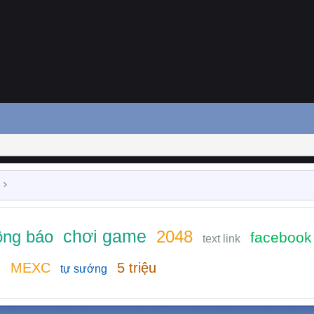
chơi game
ông báo
2048
facebook
text link
h
MEXC
5 triệu
tự sướng