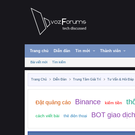
Trang chủ
Diễn đàn
Tin mới
Thành viên
Bài viết mới
Tìm kiếm
Trang Chủ
Diễn Đàn
Trung Tâm Giải Trí
Tư Vấn & Hỏi Đáp
Binance
th
Đặt quảng cáo
kiếm tiền
BOT giao dịc
cách viết bài
thẻ điện thoại