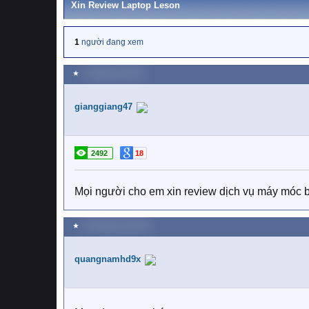
Xin Review Laptop Leson
1
người đang xem
★
5 Tháng chín 2024
gianggiang47
2492
18
Mọi người cho em xin review dịch vụ máy móc b
★
29 Tháng mười 2024
quangnamhd9x