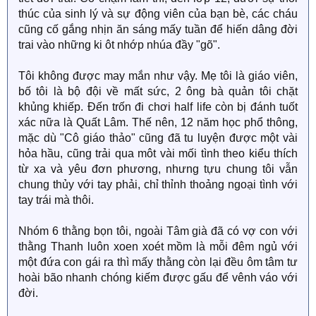
thúc của sinh lý và sự động viên của bạn bè, các cháu
cũng cố gắng nhịn ăn sáng mấy tuần để hiến dâng đời
trai vào những ki ôt nhớp nhúa đầy "gõ".
Tôi không được may mắn như vậy. Mẹ tôi là giáo viên,
bố tôi là bộ đội về mất sức, 2 ông bà quản tôi chặt
khủng khiếp. Đến trốn đi chơi half life còn bị đánh tuốt
xác nữa là Quất Lâm. Thế nên, 12 năm học phổ thông,
mặc dù "Cô giáo thảo" cũng đã tu luyện được một vài
hỏa hầu, cũng trải qua môt vài mối tình theo kiểu thích
từ xa và yêu đơn phương, nhưng tựu chung tôi vẫn
chung thủy với tay phải, chỉ thỉnh thoảng ngoại tình với
tay trái mà thôi.
Nhóm 6 thằng bọn tôi, ngoài Tâm già đã có vợ con với
thằng Thanh luôn xoen xoét mồm là mỗi đêm ngủ với
một đứa con gái ra thì mấy thằng còn lại đều ôm tâm tư
hoài bão nhanh chóng kiếm được gấu để vênh váo với
đời.