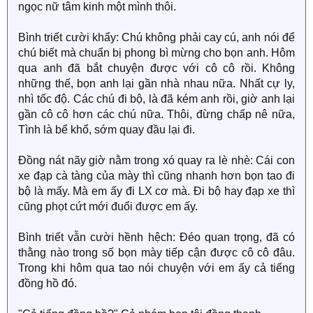
ngọc nữ tâm kinh một mình thôi.
Bình triết cười khẩy: Chú không phải cay cú, anh nói để
chú biết mà chuẩn bị phong bì mừng cho bọn anh. Hôm
qua anh đã bắt chuyện được với cô cô rồi. Không
những thế, bọn anh lại gần nhà nhau nữa. Nhất cự ly,
nhì tốc độ. Các chú đi bộ, là đã kém anh rồi, giờ anh lại
gần cô cô hơn các chú nữa. Thôi, đừng chấp nê nữa,
Tình là bể khổ, sớm quay đầu lại đi.
Đồng nát nãy giờ nằm trong xó quay ra lè nhè: Cái con
xe đạp cà tàng của mày thì cũng nhanh hơn bọn tao đi
bộ là mấy. Mà em ấy đi LX cơ mà. Đi bộ hay đạp xe thì
cũng phọt cứt mới đuổi được em ấy.
Bình triết vẫn cười hềnh hệch: Đéo quan trọng, đã có
thằng nào trong số bọn mày tiếp cận được cô cô đâu.
Trong khi hôm qua tao nói chuyện với em ấy cả tiếng
đồng hồ đó.