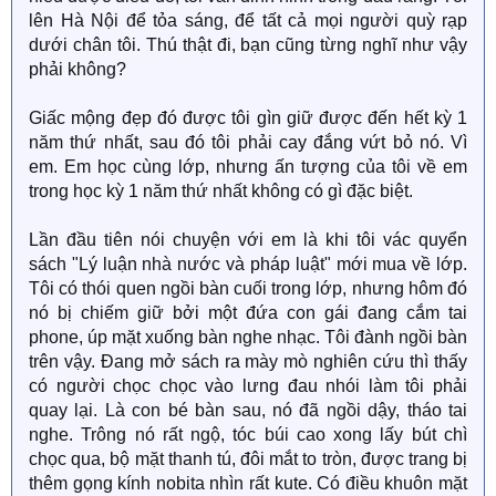
lên Hà Nội để tỏa sáng, để tất cả mọi người quỳ rạp
dưới chân tôi. Thú thật đi, bạn cũng từng nghĩ như vậy
phải không?
Giấc mộng đẹp đó được tôi gìn giữ được đến hết kỳ 1
năm thứ nhất, sau đó tôi phải cay đắng vứt bỏ nó. Vì
em. Em học cùng lớp, nhưng ấn tượng của tôi về em
trong học kỳ 1 năm thứ nhất không có gì đặc biệt.
Lần đầu tiên nói chuyện với em là khi tôi vác quyển
sách "Lý luận nhà nước và pháp luật" mới mua về lớp.
Tôi có thói quen ngồi bàn cuối trong lớp, nhưng hôm đó
nó bị chiếm giữ bởi một đứa con gái đang cắm tai
phone, úp mặt xuống bàn nghe nhạc. Tôi đành ngồi bàn
trên vậy. Đang mở sách ra mày mò nghiên cứu thì thấy
có người chọc chọc vào lưng đau nhói làm tôi phải
quay lại. Là con bé bàn sau, nó đã ngồi dậy, tháo tai
nghe. Trông nó rất ngộ, tóc búi cao xong lấy bút chì
chọc qua, bộ mặt thanh tú, đôi mắt to tròn, được trang bị
thêm gọng kính nobita nhìn rất kute. Có điều khuôn mặt