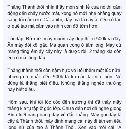
Thằng Thành thối nhìn thấy món sinh lễ của nó thì cảm
động đến chảy nước mắt, xong nó mới nhẹ nhàng quay
sang tôi cảm ơn: Cái ahihi, đây mà là cây à, đến cỏ lau
ở quê tao mà cắm vào nhìn còn đỡ tởm hơn.
Tôi đáp: Đờ mờ, mày muốn cây đẹp thì xì 500k ra đây.
Ăn mày đòi xôi gấc. Mà quan trọng ở tấm lòng. Mày cứ
mang tặng ẻm ấy cây này là được rồi, 2 thằng kia còn
éo có mà tặng đâu.
Thằng thành thối còn hậm hực với tôi thêm một lúc nữa,
nhưng cứ nhắc đến 500k là ku cậu lại nín luôn. Nó
đúng là thằng biết điều. Những thằng nghèo thường
hay biết điều.
Hôm sau, khi tôi lóc cóc đến trường thì đã thấy mấy
thằng kia tụ tập ở góc lớp. Chưa đến nơi đã nghe giọng
Bình triết oang oang đầy vẻ đắc thắng: Mày gọi đây là
cây á Thành thối, mày định mang cái này đi tán em tiểu
long nữ của tao á Thành Thối. Xen vào mỗi cái "Á