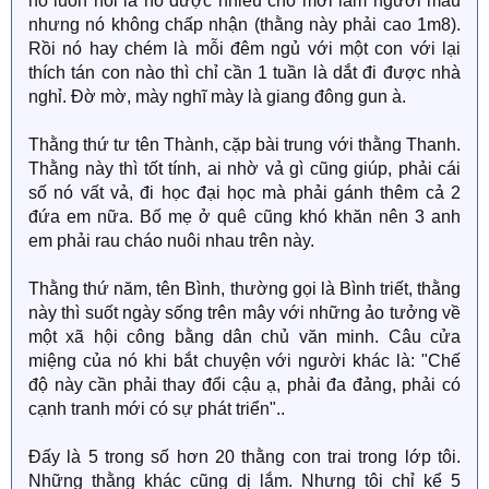
nó luôn nói là nó được nhiều chỗ mời làm người mẫu
nhưng nó không chấp nhận (thằng này phải cao 1m8).
Rồi nó hay chém là mỗi đêm ngủ với một con với lại
thích tán con nào thì chỉ cần 1 tuần là dắt đi được nhà
nghỉ. Đờ mờ, mày nghĩ mày là giang đông gun à.
Thằng thứ tư tên Thành, cặp bài trung với thằng Thanh.
Thằng này thì tốt tính, ai nhờ vả gì cũng giúp, phải cái
số nó vất vả, đi học đại học mà phải gánh thêm cả 2
đứa em nữa. Bố mẹ ở quê cũng khó khăn nên 3 anh
em phải rau cháo nuôi nhau trên này.
Thằng thứ năm, tên Bình, thường gọi là Bình triết, thằng
này thì suốt ngày sống trên mây với những ảo tưởng về
một xã hội công bằng dân chủ văn minh. Câu cửa
miệng của nó khi bắt chuyện với người khác là: "Chế
độ này cần phải thay đổi cậu ạ, phải đa đảng, phải có
cạnh tranh mới có sự phát triển"..
Đấy là 5 trong số hơn 20 thằng con trai trong lớp tôi.
Những thằng khác cũng dị lắm. Nhưng tôi chỉ kể 5