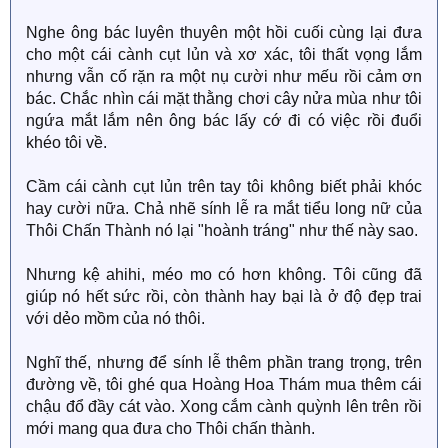
Nghe ông bác luyên thuyên một hồi cuối cùng lại đưa
cho một cái cành cụt lủn và xơ xác, tôi thất vọng lắm
nhưng vẫn cố rặn ra một nụ cười như mếu rồi cảm ơn
bác. Chắc nhìn cái mặt thằng chơi cây nửa mùa như tôi
ngứa mắt lắm nên ông bác lấy cớ đi có việc rồi đuổi
khéo tôi về.
Cầm cái cành cụt lủn trên tay tôi không biết phải khóc
hay cười nữa. Chả nhẽ sính lễ ra mắt tiểu long nữ của
Thôi Chấn Thành nó lại "hoành tráng" như thế này sao.
Nhưng kệ ahihi, méo mo có hơn không. Tôi cũng đã
giúp nó hết sức rồi, còn thành hay bại là ở độ đẹp trai
với dẻo mồm của nó thôi.
Nghĩ thế, nhưng để sính lễ thêm phần trang trọng, trên
đường về, tôi ghé qua Hoàng Hoa Thám mua thêm cái
chậu đổ đầy cát vào. Xong cắm cành quỳnh lên trên rồi
mới mang qua đưa cho Thôi chấn thành.