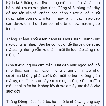
Kỳ lạ là 3 thằng kia đều chung một mục tiêu là cái con
bé bị tôi lừa mượn giáo trình. Cũng vì 3 thằng mất dậy
đó mà lên lớp tôi chẳng học hành được gì cả. Suốt
ngày nghe bọn nó túm tụm nhauy lại tìm cách nào tiếp
cận được em Thư (Tên con nhỏ bị tôi lừa mượn giáo
trình).
Thằng Thành Thối (Hỗn danh là Thôi Chấn Thành) lúc
nào cũng lải nhải: "Sao lại có người dễ thương đến thế,
mặt sang nhưng vẫn kute, ánh mắt thì lúc nào cũng mơ
mộng.."
Bình triết cũng lim dim mắt: "Mặt đẹp như ngọc, Môi đỏ
như thoa son, Trán cao, miệng chúm chím, tựa như
cười mà không phải cười, đôi mắt to tròn, không giận
mà uy, em Thư sau này sớm muộn cũng sẽ làm đến
mẫu nghi thiên hạ. Không lấy được em ấy, tao thề ở vậy
suốt đời"
Thằng Đồng nát thì thô tục hơn, nó lè nhè cái giọng say