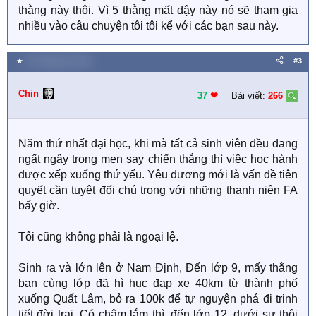
thằng này thôi. Vì 5 thằng mất dậy này nó sẽ tham gia
nhiều vào câu chuyện tôi tôi kể với các bạn sau này.
★
13 Tháng tám 2021
#3
Chin
37
❤︎
Bài viết:
266
Năm thứ nhất đại học, khi mà tất cả sinh viên đều đang
ngất ngây trong men say chiến thắng thì việc học hành
được xếp xuống thứ yếu. Yêu đương mới là vấn đề tiên
quyết cần tuyệt đối chú trọng với những thanh niên FA
bấy giờ.
Tôi cũng không phải là ngoại lệ.
Sinh ra và lớn lên ở Nam Định, Đến lớp 9, mấy thằng
bạn cùng lớp đã hì hục đạp xe 40km từ thành phố
xuống Quất Lâm, bỏ ra 100k để tự nguyện phá đi trinh
tiết đời trai. Có chậm lắm thì, đến lớp 12, dưới sự thôi