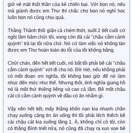
giữ vẻ mặt thất thần của kẻ chiến bại. Với bọn nó, nếu
mà giành được em Thư thì chắc cho bọn nó nghỉ học
luôn bọn nó cũng chịu quá.
Thằng Thành thối giận cá chém thớt, suốt 2 tiết cuối cứ
ngồi lầm bầm chửi tôi, xong còn đá cái "chậu cắm cành
quỳnh" trả lại tôi nữa chứ. Nó cứ làm việc nó không tán
được em Thư hoàn toàn do lỗi của tôi không bằng.
Chửi chán, đến hết tiết cuối, nó bắt tôi phải bê cái "châu
cắm cành quỳnh" vứt đi cho nó. Đờ mờ, nếu không phải
có một đoạn ơn nghĩa, tôi không bao giờ để nó làm
nhục đến mức như thế. Nhưng thôi, tình nghĩa giang hồ
nó là một thứ thiêng liêng và cao cả lắm. Bê một chậu
cát có cắm cành quỳnh về đâu có ăn nhằm gì.
Vậy nên hết tiết, mấy thằng khốn nạn kia nhanh chân
chạy xuống căng tin ăn uống thì tôi phải lếch thếch bê
cái chậu cát kia xuống tầng 1. À, không chỉ có tôi, còn
có thằng Bình triết nữa, nó cũng đã chạy ra xun xoe bê