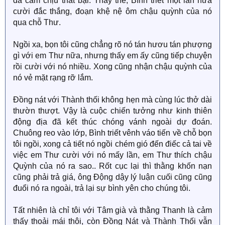
đã cam chịu thất bại. Thấy thế, Bình triết một lần nữa
cười đắc thắng, đoạn khệ nệ ôm chậu quỳnh của nó
qua chỗ Thư.
Ngồi xa, bọn tôi cũng chẳng rõ nó tán hươu tán phượng
gì với em Thư nữa, nhưng thấy em ấy cũng tiếp chuyện
rồi cười với nó nhiều. Xong cũng nhận chậu quỳnh của
nó vẻ mặt rạng rỡ lắm.
Đồng nát với Thành thối không hẹn mà cùng lúc thở dài
thườn thượt. Vậy là cuộc chiến tưởng như kinh thiên
động địa đã kết thúc chóng vánh ngoài dự đoán.
Chuông reo vào lớp, Bình triết vênh váo tiến về chỗ bọn
tôi ngồi, xong cả tiết nó ngồi chém gió đến điếc cả tai về
việc em Thư cười với nó mấy lần, em Thư thích chậu
Quỳnh của nó ra sao.. Rốt cục lại thì thằng khốn nạn
cũng phải trả giá, ông Động dậy lý luận cuối cũng cũng
đuổi nó ra ngoài, trả lại sự bình yên cho chúng tôi.
Tất nhiên là chỉ tôi với Tâm già và thằng Thanh là cảm
thấy thoải mái thôi, còn Đồng Nát và Thành Thối vẫn