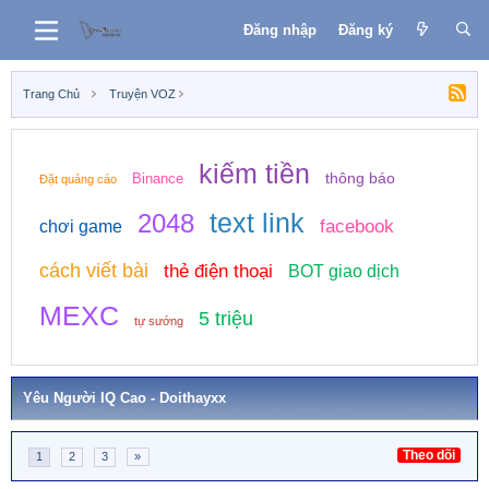
Đăng nhập
Đăng ký
Trang Chủ
Truyện VOZ
kiếm tiền
thông báo
Binance
Đặt quảng cáo
text link
2048
facebook
chơi game
cách viết bài
thẻ điện thoại
BOT giao dịch
MEXC
5 triệu
tự sướng
Yêu Người IQ Cao - Doithayxx
Theo dõi
1
2
3
»