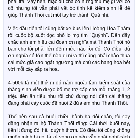
phải trả. Vậy nên, mặc dù chả có hứng thú mẹ gì với cô
cô nhưng tôi vẫn phải văt óc tính kế kiếm sính lễ để
giúp Thành Thối cụt một tay trở thành Quá nhi.
Việc đầu tiên tôi cũng bắt xe bus lên Hoàng Hoa Thám
rồi cuốc bộ suốt dọc phố lọ mọ tìm "Quỳnh". Đến đây
chắc anh em hiểu cái đoạn ơn nghĩa mà Thanh Thối nó
ban cho tôi phải lớn đến mức nào rồi đó. Có điều, dù
ơn nghĩa có lớn thế nào đi nữa thì cũng phải chào thua
cái mức giá cao ngất ngưởng mà chủ các hàng hoa hét
với mỗi cây sắp ra hoa.
4-500k là một thứ gì đó nằm ngoài tầm kiểm soát của
thằng sinh viên được bố mẹ trợ cấp cho mỗi tháng 1, 2
triệu tiền ăn tiêu như tôi chứ đừng nói đến cái thằng
đang phải cày cuốc để nuôi 2 đứa em như Thành Thối.
Thế nên sau cả buổi chiều hành hạ đôi chân, tôi cay
đắng nhận ra hộ Thành Thối rằng: Cái thời buổi này,
tiền ít đừng đòi hít.. quỳnh thơm. Có điều tôi cũng không
muốn mình bị coi là kẻ vong ơn nên vẫn phải nghĩ cách