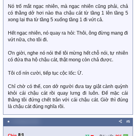
Nó trố mắt ngạc nhiên, mà ngạc nhiên cũng phải, chả
có thằng dở hơi nào tha chậu cát từ tầng 1 lên tầng 5
xong lại tha từ tầng 5 xuống tầng 1 đi vứt cả.
Hết ngạc nhiên, nó quay ra hỏi: Thôi, ông đừng mang đi
vứt nữa, cho tôi đi.
Ơn giời, nghe nó nói thế tôi mừng hết chỗ nói, tự nhiên
có đứa tha hộ chậu cát, thật mong còn chả được.
Tôi cố nín cười, tiếp tục cộc lốc: Ừ.
Chỉ chờ có thế, con dở người đưa tay giật cành quỳnh
khỏi cái chậu cát rồi quay lưng đi luôn. Để mặc cái
thằng tôi đứng chết trân với cái chậu cát. Giờ thì đúng
là chậu cát đúng nghĩa rồi.
★
14 Tháng tám 2021
#5
Chin