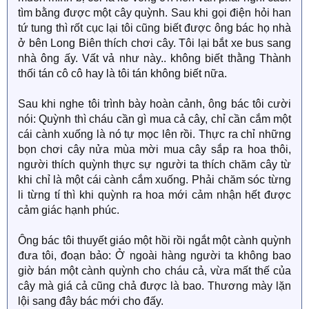
tìm bằng được một cây quỳnh. Sau khi gọi điện hỏi han
tứ tung thì rốt cục lại tôi cũng biết được ông bác họ nhà
ở bên Long Biên thích chơi cây. Tôi lại bắt xe bus sang
nhà ông ấy. Vất vả như này.. không biết thằng Thành
thối tán cô cô hay là tôi tán không biết nữa.
Sau khi nghe tôi trình bày hoàn cảnh, ông bác tôi cười
nói: Quỳnh thì cháu cần gì mua cả cây, chỉ cần cắm một
cái cành xuống là nó tự mọc lên rồi. Thực ra chỉ những
bọn chơi cây nửa mùa mời mua cây sắp ra hoa thôi,
người thích quỳnh thực sự người ta thích chăm cây từ
khi chỉ là một cái cành cắm xuống. Phải chăm sóc từng
li từng tí thì khi quỳnh ra hoa mới cảm nhận hết được
cảm giác hạnh phúc.
Ông bác tôi thuyết giáo một hồi rồi ngắt một cành quỳnh
đưa tôi, đoạn bảo: Ở ngoài hàng người ta không bao
giờ bán một cành quỳnh cho cháu cả, vừa mất thế của
cây mà giá cả cũng chả được là bao. Thương mày lặn
lội sang đây bác mới cho đấy.