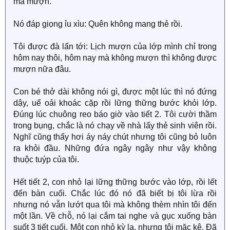
mà mượn.
Nó đáp giọng ỉu xìu: Quên không mang thẻ rồi.
Tôi được đà lấn tới: Lịch mượn của lớp mình chỉ trong
hôm nay thôi, hôm nay mà không mượn thì không được
mượn nữa đâu.
Con bé thở dài không nói gì, được một lúc thì nó đứng
dậy, uể oải khoác cặp rồi lững thững bước khỏi lớp.
Đúng lúc chuông reo báo giờ vào tiết 2. Tôi cười thầm
trong bụng, chắc là nó chạy về nhà lấy thẻ sinh viên rồi.
Nghĩ cũng thấy hơi áy náy chút nhưng tôi cũng bỏ luôn
ra khỏi đầu. Những đứa ngây ngây như vậy không
thuộc tuýp của tôi.
Hết tiết 2, con nhỏ lại lững thững bước vào lớp, rồi lết
đến bàn cuối. Chắc lúc đó nó đã biết bị tôi lừa rồi
nhưng nó vẫn lướt qua tôi mà không thèm nhìn tôi đến
một lần. Về chỗ, nó lại cắm tai nghe và gục xuống bàn
suốt 3 tiết cuối. Một con nhỏ kỳ lạ, nhưng tôi mặc kệ. Đã