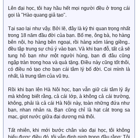
Lên đại học, tôi hay hầu hết mọi người đều ở trong cái
gọi là "Hào quang giả tạo".
Tại sao lại như vậy. Bởi lẽ, đây là kỳ thi quan trọng nhất
trong 18 năm đầu đời của bạn. Bố mẹ, ông bà, họ hàng
bên nội, họ hàng bên ngoại, rồi hàng xóm láng giềng..
đều tập trung sự chú ý vào bạn. Và khi bạn đỗ, tất cả sẽ
tung hô bạn như một người hùng, bạn đi đâu cũng
ngập tràn trong hoa và quà tặng. Điều này cũng tốt thôi,
có điều nó tạo cho bạn cái tâm lý bố đời. Coi mình là
nhất, là trung tâm của vũ trụ.
Rồi khi bạn lên Hà Nôi học, bạn vẫn giữ cái tâm lý ấy
mà không biết rằng, cả cái lớp, à không cả cái trường,
không, phải là cả cái Hà Nội này, toàn những đứa như
bạn, nhan nhản ra. Bạn cũng chỉ là hạt cát trong sa
mạc, giọt nước giữa đại dương mà thôi.
Tất nhiên, khi mới bước chân vào đại học, tôi không
hiểu được điều đó, tôi vẫn đinh ninh trong đầu rằng: Tôi