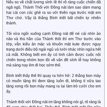
Nếu so về chất lượng sính lễ thì rõ ràng cuộc chiến đã
ngã ngũ. Thành Thối với Đồng nát làm sao dám mang
hai cái con cóc ghẻ ra so với thiên nga trước mặt em
Thư chứ. Vậy là thằng Bình triết bất chiến tự nhiên
thành.
Tôi vừa ngồi xuống cạnh Đồng nát để né cái nhìn ảo
não và thù hằn của Thành thối thì em Thư bước vào
lớp, vẫn kiểu ăn mặc và khuôn mặt kute được ngụy
trang dưới điệu bộ ngái ngủ và lười nhác nhìn ngứa hết
cả mắt. Không biết em ấy có linh cảm được cuộc nội
chiến trong nhóm bọn tôi về vấn đề sính lễ hay không
mà sáng nay ẻm đi học sớm thế.
Bình triết thấy thế thì quay ra hớn hở: 2 thằng bọn mày
có muốn tặng thì đem tặng luôn đi, không tí nữa tao
tặng xong rồi bọn mày mang ra lại làm trò cười cho em
ấy.
Thành thối với Đồng nát im lặng không nói gì, rõ ràng là