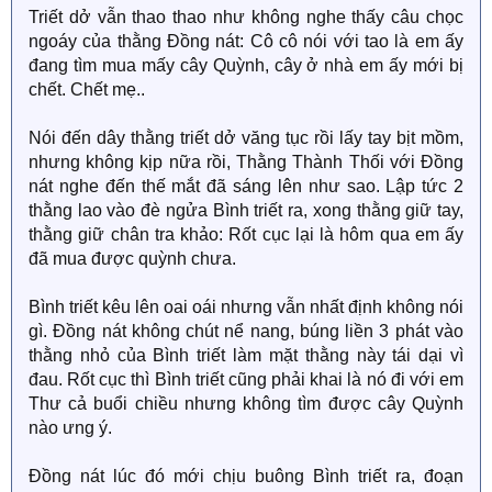
Triết dở vẫn thao thao như không nghe thấy câu chọc
ngoáy của thằng Đồng nát: Cô cô nói với tao là em ấy
đang tìm mua mấy cây Quỳnh, cây ở nhà em ấy mới bị
chết. Chết mẹ..
Nói đến dây thằng triết dở văng tục rồi lấy tay bịt mồm,
nhưng không kịp nữa rồi, Thằng Thành Thối với Đồng
nát nghe đến thế mắt đã sáng lên như sao. Lập tức 2
thằng lao vào đè ngửa Bình triết ra, xong thằng giữ tay,
thằng giữ chân tra khảo: Rốt cục lại là hôm qua em ấy
đã mua được quỳnh chưa.
Bình triết kêu lên oai oái nhưng vẫn nhất định không nói
gì. Đồng nát không chút nể nang, búng liền 3 phát vào
thằng nhỏ của Bình triết làm mặt thằng này tái dại vì
đau. Rốt cục thì Bình triết cũng phải khai là nó đi với em
Thư cả buổi chiều nhưng không tìm được cây Quỳnh
nào ưng ý.
Đồng nát lúc đó mới chịu buông Bình triết ra, đoạn