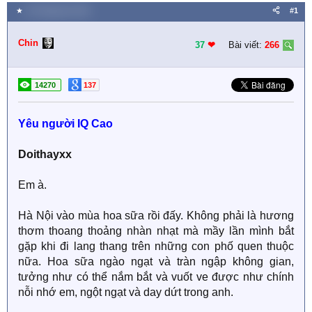
★
10 Tháng tám 2021
#1
Chin
37
❤︎
Bài viết:
266
14270
137
Yêu người IQ Cao
Doithayxx
Em à.
Hà Nội vào mùa hoa sữa rồi đấy. Không phải là hương
thơm thoang thoảng nhàn nhạt mà mầy lần mình bắt
gặp khi đi lang thang trên những con phố quen thuộc
nữa. Hoa sữa ngào ngạt và tràn ngập không gian,
tưởng như có thể nắm bắt và vuốt ve được như chính
nỗi nhớ em, ngột ngạt và day dứt trong anh.