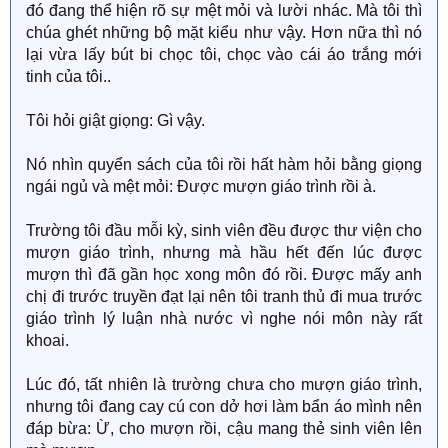
đó đang thể hiện rõ sự mệt mỏi và lười nhác. Mà tôi thì
chúa ghét những bộ mặt kiểu như vậy. Hơn nữa thì nó
lại vừa lấy bút bi chọc tôi, chọc vào cái áo trắng mới
tinh của tôi..
Tôi hỏi giật giọng: Gì vậy.
Nó nhìn quyển sách của tôi rồi hất hàm hỏi bằng giọng
ngái ngủ và mệt mỏi: Được mượn giáo trình rồi à.
Trường tôi đầu mỗi kỳ, sinh viên đều được thư viện cho
mượn giáo trình, nhưng mà hầu hết đến lúc được
mượn thì đã gần học xong môn đó rồi. Được mấy anh
chị đi trước truyền đạt lại nên tôi tranh thủ đi mua trước
giáo trình lý luận nhà nước vì nghe nói môn này rất
khoai.
Lúc đó, tất nhiên là trường chưa cho mượn giáo trình,
nhưng tôi đang cay cú con dở hơi làm bẩn áo mình nên
đáp bừa: Ừ, cho mượn rồi, cậu mang thẻ sinh viên lên