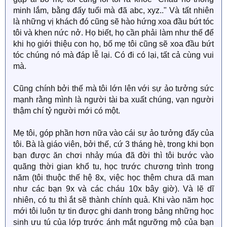
minh lắm, bằng đấy tuổi mà đã abc, xyz.." Và tất nhiên
là những vị khách đó cũng sẽ hào hứng xoa đầu bứt tóc
tôi và khen nức nở. Họ biết, họ cần phải làm như thế để
khi họ giới thiệu con họ, bố mẹ tôi cũng sẽ xoa đầu bứt
tóc chúng nó mà đáp lễ lại. Có đi có lại, tất cả cùng vui
mà.
Cũng chính bởi thế mà tôi lớn lên với sự ảo tưởng sức
mạnh rằng mình là người tài ba xuất chúng, vạn người
thậm chí tỷ người mới có một.
Mẹ tôi, góp phần hơn nữa vào cái sự ảo tưởng đấy của
tôi. Bà là giáo viên, bởi thế, cứ 3 tháng hè, trong khi bọn
bạn được ăn chơi nhảy múa đã đời thì tôi bước vào
quãng thời gian khổ tu, học trước chương trình trong
năm (tôi thuộc thế hệ 8x, việc học thêm chưa dã man
như các bạn 9x và các cháu 10x bây giờ). Và lẽ dĩ
nhiên, có tu thì ắt sẽ thành chính quả. Khi vào năm học
mới tôi luôn tự tin được ghi danh trong bảng những học
sinh ưu tú của lớp trước ánh mắt ngưỡng mộ của bạn