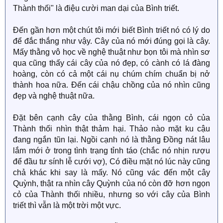
Thành thối" là điệu cười man dại của Bình triết.
Đến gần hơn một chút tôi mới biết Bình triết nó có lý do
để đắc thắng như vậy. Cây của nó mới đúng gọi là cây.
Mấy thằng vô học về nghệ thuật như bọn tôi mà nhìn sơ
qua cũng thấy cái cây của nó đẹp, có cành có lá đàng
hoàng, còn có cả một cái nụ chúm chím chuẩn bị nở
thành hoa nữa. Đến cái chậu chồng của nó nhìn cũng
đẹp và nghệ thuật nữa.
Đặt bên cạnh cây của thằng Bình, cái ngọn cỏ của
Thành thối nhìn thật thảm hại. Thảo nào mặt ku cậu
đang ngắn tũn lại. Ngồi cạnh nó là thằng Đồng nát lâu
lắm mới ở trong tình trạng tỉnh táo (chắc nó nhịn rượu
để đầu tư sính lễ cưới vợ), Có điều mặt nó lúc này cũng
chả khác khi say là mấy. Nó cũng vác đến một cây
Quỳnh, thật ra nhìn cây Quỳnh của nó còn đỡ hơn ngọn
cỏ của Thành thối nhiều, nhưng so với cây của Bình
triết thì vẫn là một trời một vực.