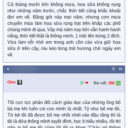
Cả tháng mười trời không mưa, hoa sữa không rụng
như những năm trước, chắc thời tiết cũng khắc khoải
đợi em về. Bằng giờ này mọi năm, nhưng cơn mưa
chuyển mùa làm hoa sữa rụng trạt trên khắp các phố
chúng mình đi qua, Vậy mà năm nay trời vẫn hanh hanh
nắng, thời tiết thật là thông minh, 1 mũi tên trúng 2 đích.
Vừa làm nỗi nhớ em trong anh cồn cào vừa giữ hoa
sữa ở trên cây, níu kéo từng trút hương chờ ngày em
về.
★
13 Tháng tám 2021
#2
Chin
37
❤︎
Bài viết:
266
Tôi cực lực phản đối cách giáo dục của những ông bố
bà mẹ khi luôn coi con mình là nhất. Tỷ như bố mẹ tôi,
Từ bé tôi đã được bố mẹ nhồi nhét vào đầu rằng thì là
tôi là đứa thông mình tuyệt đỉnh, học ít hiểu nhiều, rồi thì
gặp ai bố mẹ tôi cũng lôi tôi ra khoe "Cháu nó thông