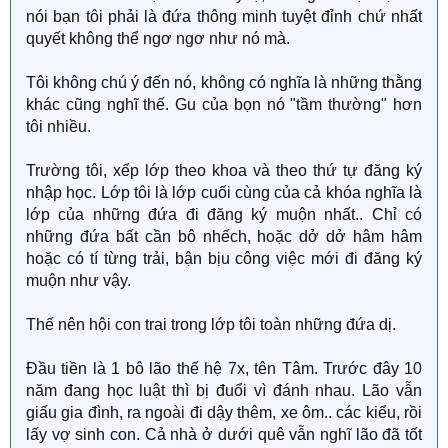
nói bạn tôi phải là đứa thông minh tuyệt đỉnh chứ nhất
quyết không thể ngơ ngơ như nó mà.
Tôi không chú ý đến nó, không có nghĩa là những thằng
khác cũng nghĩ thế. Gu của bọn nó "tầm thường" hơn
tôi nhiều.
Trường tôi, xếp lớp theo khoa và theo thứ tự đăng ký
nhập học. Lớp tôi là lớp cuối cùng của cả khóa nghĩa là
lớp của những đứa đi đăng ký muộn nhất.. Chỉ có
những đứa bất cần bô nhếch, hoặc dở dở hâm hâm
hoặc có tí từng trải, bận bịu công việc mới đi đăng ký
muộn như vậy.
Thế nên hội con trai trong lớp tôi toàn những đứa dị.
Đầu tiền là 1 bô lão thế hệ 7x, tên Tâm. Trước đây 10
năm đang học luật thì bị đuổi vì đánh nhau. Lão vẫn
giấu gia đình, ra ngoài đi dậy thêm, xe ôm.. các kiểu, rồi
lấy vợ sinh con. Cả nhà ở dưới quê vẫn nghĩ lão đã tốt