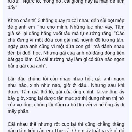
rượu: "Ngực to, mông nở, cái giống này là mắn đẻ lắm
đấy"
Khen chán thì 3 thằng quay ra cãi nhau đến sùi bọt mép
để giành em Thư cho mình. Những lúc như vậy, Tâm
già sẽ lại đằng hắng vuốt râu mà tự sướng rằng: "Các
chú đừng vì một đứa con gái mà huynh đệ tương tàn,
ngày xưa anh cũng vì một đứa con gái mà đánh nhau
đến bị đuổi học. Nhưng gái của anh nó đáng đồng tiền
bát gạo lắm. Cả cái trường này làm gì có đứa nào ngon
bằng gái của anh".
Lần đầu chúng tôi còn nhao nhao hỏi, gái anh ngon
như nào, xinh như nào, giờ ở đâu.. Nhưng sau khi
được Tâm già thổ lộ, gái của ổng chính là vợ ông ấy
bây giờ, xong lại được tận mục sở thị dung nhan thị nở
của vợ ổng, chúng tôi đâm ra bớt tin với vị nể ông ấy đi
mấy phần.
Cãi nhau thế nhưng rốt cục lại thì cũng chẳng thằng
nào dám tiếp cận em Thư cả. Ở em ấy toát ra vẻ gì đó