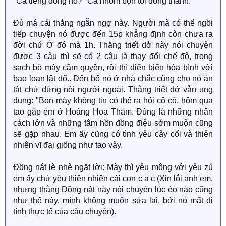
"Cả tiếng đồng hồ?" Cả nhóm bọn tôi đồng thanh.
Đù má cái thằng ngẫn ngợ này. Người mà có thể ngồi
tiếp chuyện nó được đến 15p khẳng định còn chưa ra
đời chứ Ở đó mà 1h. Thằng triết dở này nói chuyện
được 3 câu thì sẽ có 2 câu là thay đổi chế độ, trong
sạch bộ máy cầm quyền, rồi thì diến biến hòa bình với
bạo loạn lật đổ.. Đến bố nó ở nhà chắc cũng cho nó ăn
tát chứ đừng nói người ngoài. Thằng triết dở vẫn ung
dung: "Bọn mày không tin có thể ra hỏi cô cô, hôm qua
tao gặp ẻm ở Hoàng Hoa Thám. Đúng là những nhân
cách lớn và những tâm hồn đồng điệu sớm muộn cũng
sẽ gặp nhau. Em ấy cũng có tình yêu cây cối và thiên
nhiên vĩ đại giống như tao vậy.
Đồng nát lè nhè ngắt lời: Mày thì yêu mông với yêu zú
em ấy chứ yêu thiên nhiên cái con c a c (Xin lỗi anh em,
nhưng thằng Đồng nát này nói chuyện lúc éo nào cũng
như thế này, mình không muốn sửa lại, bởi nó mất đi
tính thực tế của câu chuyện).