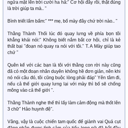
ngửa mặt lên trời cười ha hả:" Cơ hội đây rồi, thật đúng
là trời giúp ta mà.. "
Bình triết lẩm bẩm:" *** mẹ, bố mày đây chứ trời nào.. "
Thằng Thành Thối lúc đó quay lưng về phía bọn tôi
khẳng khái nói:" Không biết nắm bắt cơ hội, chỉ là kẻ
thất bại "đoạn nó quay ra nói với tôi." T. A Mày giúp tao
chứ "
Quên kể với các bạn là tôi với thằng con rời này cũng
đã có một đoạn nhân duyên không hề đơn giản, nên khi
nó nói câu đó, tôi cũng buộc lòng phải đáp" Yên tâm đi,
nếu cả thế giới quay lưng lại với mày thì bố sẽ chổng
mông vào cả thế giới ".
Thằng Thành nghe thế thì lấy làm cảm động mà thốt lên
3 chữ" Hảo huynh đệ".
Vâng, vậy là cuộc chiến tam quốc để giành vai Quá cụt
đặng nhận được tình cảm của tiểu long nữ đã bắt đầu