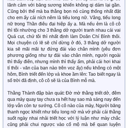
lãnh cảm với băng sương khiến không qi dám lại gần.
Cũng bởi thế mà ba thằng bọn nó cùng thống nhất đặt
cho em ấy cái ních nêm là tiểu long nữ. Vâng, tiểu long
nữ trong Thần điêu đại hiệp ấy ạ. Mà nếu ẻm là cô cô
thì tôi nhường cho 3 thằng dở người tranh nhau cái vai
Quá cụt, chứ tôi thì nhất định làm Doãn Chí Bình thôi.
Mọi chuyện có lẽ sẽ chỉ dừng ở đó, 3 thằng dở người
kia sẽ mãi mãi tự đứng đái vào chân mình (yêu đơn
phương giống như tự đái vào chân mình, người ngoài
thì thấy điên, nhưng mình thì thấy ấm, phải cái hơi khai
tí thôi - văn của bạn nào trên voz ấy) nếu không có một
hôm, Bình triết đến lớp và khoe ầm lên: Tao biết ngay là
số trời đã định, cô cô sẽ là của Bình mỗ mà.
Thằng Thành đập bàn quát: Đờ mờ thằng triết dở, đêm
qua mày quay tay chưa ra hết hay sao mà sáng nay đến
lớp vẫn còn tự sướng. Cô cô nào của mày, Người băng
thanh ngọc khiết như tiểu long nữ mà vớ phải cái thằng
suốt ngày nhai nhải triết học với lý luận như mày chắc
cũng phải chui ngược vào cổ mộ mà bế quan luyện