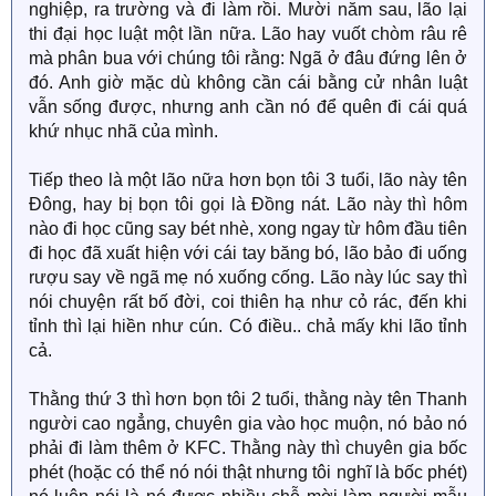
nghiệp, ra trường và đi làm rồi. Mười năm sau, lão lại
thi đại học luật một lần nữa. Lão hay vuốt chòm râu rê
mà phân bua với chúng tôi rằng: Ngã ở đâu đứng lên ở
đó. Anh giờ mặc dù không cần cái bằng cử nhân luật
vẫn sống được, nhưng anh cần nó để quên đi cái quá
khứ nhục nhã của mình.
Tiếp theo là một lão nữa hơn bọn tôi 3 tuổi, lão này tên
Đông, hay bị bọn tôi gọi là Đồng nát. Lão này thì hôm
nào đi học cũng say bét nhè, xong ngay từ hôm đầu tiên
đi học đã xuất hiện với cái tay băng bó, lão bảo đi uống
rượu say về ngã mẹ nó xuống cống. Lão này lúc say thì
nói chuyện rất bố đời, coi thiên hạ như cỏ rác, đến khi
tỉnh thì lại hiền như cún. Có điều.. chả mấy khi lão tỉnh
cả.
Thằng thứ 3 thì hơn bọn tôi 2 tuổi, thằng này tên Thanh
người cao ngẳng, chuyên gia vào học muộn, nó bảo nó
phải đi làm thêm ở KFC. Thằng này thì chuyên gia bốc
phét (hoặc có thể nó nói thật nhưng tôi nghĩ là bốc phét)