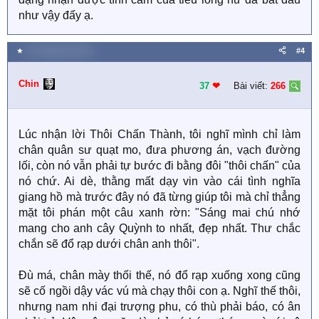
như vậy đấy ạ.
★
13 Tháng tám 2021
#4
Chin
37
❤︎
Bài viết:
266
Lúc nhận lời Thôi Chấn Thành, tôi nghĩ mình chỉ làm
chân quân sư quạt mo, đưa phương án, vạch đường
lối, còn nó vẫn phải tự bước đi bằng đôi "thôi chấn" của
nó chứ. Ai dè, thằng mất dạy vin vào cái tình nghĩa
giang hồ mà trước đây nó đã từng giúp tôi mà chỉ thẳng
mặt tôi phán một câu xanh rờn: "Sáng mai chú nhớ
mang cho anh cây Quỳnh to nhất, đẹp nhất. Thư chắc
chắn sẽ đổ rạp dưới chân anh thôi".
Đù má, chân mày thối thế, nó đổ rạp xuống xong cũng
sẽ cố ngồi dậy vác vú mà chạy thôi con ạ. Nghĩ thế thôi,
nhưng nam nhi đại trượng phu, có thù phải báo, có ân