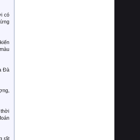
i có
 từng
kiến
m màu
a Đà
ượng,
thời
đoán
g rất