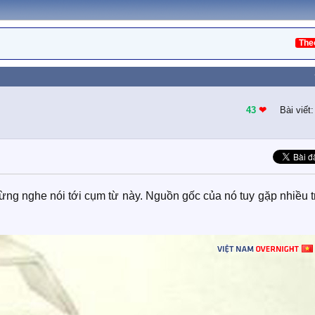
The
43
❤︎
Bài viết
ng nghe nói tới cụm từ này. Nguồn gốc của nó tuy gặp nhiều t