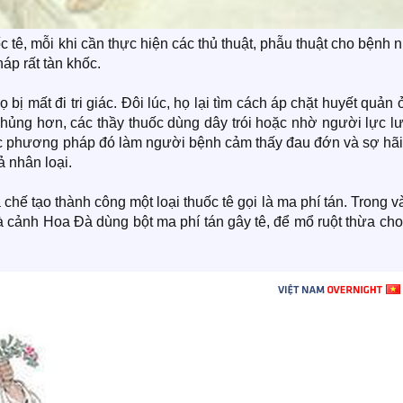
 tê, mỗi khi cần thực hiện các thủ thuật, phẫu thuật cho bệnh 
áp rất tàn khốc.
 mất đi tri giác. Đôi lúc, họ lại tìm cách áp chặt huyết quản 
 khủng hơn, các thầy thuốc dùng dây trói hoặc nhờ người lực 
ác phương pháp đó làm người bệnh cảm thấy đau đớn và sợ hãi
ả nhân loại.
hế tạo thành công một loại thuốc tê gọi là ma phí tán. Trong v
à cảnh Hoa Đà dùng bột ma phí tán gây tê, để mổ ruột thừa ch