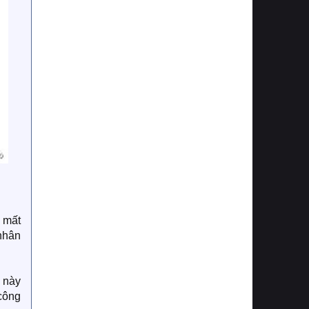
 mất
 nhân
 này
 công