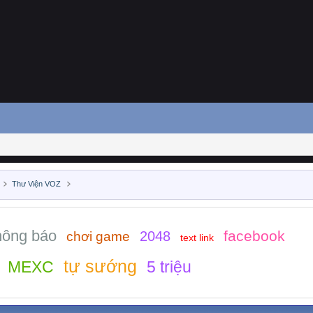
Thư Viện VOZ
hông báo
facebook
2048
chơi game
text link
tự sướng
MEXC
5 triệu