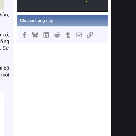
nhân,
Chia sẻ trang này
Facebook
Bluesky
LinkedIn
Reddit
Tumblr
Email
Link
ở cổ,
lưỡng
. Sự
ài bộ
o một