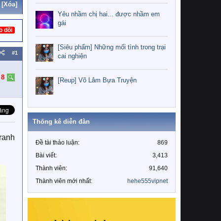
[Xóa]
Yêu nhầm chị hai... được nhầm em
gái
o dõi
[Siêu phẩm] Những mối tình trong trại
#1
cai nghiện
:
8
[Reup] Võ Lâm Bựa Truyện
Thống kê diễn đàn
ranh
Đề tài thảo luận
869
Bài viết
3,413
Thành viên
91,640
Thành viên mới nhất
hehe555vipnet