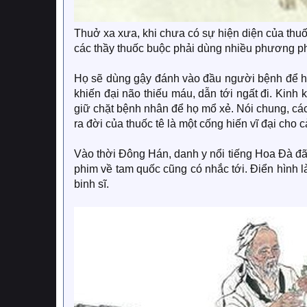
Thuở xa xưa, khi chưa có sự hiện diện của thuốc
các thầy thuốc buộc phải dùng nhiều phương ph
Họ sẽ dùng gậy đánh vào đầu người bệnh để họ bị
khiến đại não thiếu máu, dẫn tới ngất đi. Kinh
giữ chặt bệnh nhân để họ mổ xẻ. Nói chung, c
ra đời của thuốc tê là một cống hiến vĩ đại cho c
Vào thời Đông Hán, danh y nổi tiếng Hoa Đà đã c
phim về tam quốc cũng có nhắc tới. Điển hình l
binh sĩ.