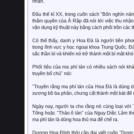
nhận.
Đầu thế kỉ XX, trong cuốn sách "Bốn nghìn nă
thẩm quyền của Ả Rập đã nói tới việc thu nhận 
vận dụng kỹ thuật này bằng cách phối trộn các 
Có thể thấy, danh y Hoa Đà là người tiên pho
trong lĩnh vực y học ngoại khoa Trung Quốc. Đá
sắc thần bí và khiến nó trở thành một bí mật khó 
Phối liệu của ma phí tán có nhiều sách nói k
truyền bổ chú" nói:
"Truyền rằng ma phí tán của Hoa Đà là dùng dư
xương bồ ba phân, chưng cất thành một bát để 
Ngày nay, người ta cho rằng nó cùng loại với 
Tống hoặc "Thảo ô tán" của Nguy Diệc Lâm th
ma phí tán là dùng hoa thủ ma để chế ra.
Dương Hoa Đình thời cận đại viết cuốn "Dược v