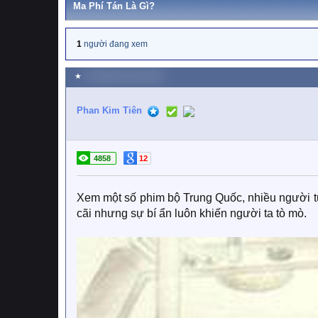
Ma Phí Tán Là Gì?
1
người đang xem
★
9 Tháng mười hai 2021
Phan Kim Tiên
4858
12
Xem một số phim bộ Trung Quốc, nhiều người từ
cãi nhưng sự bí ẩn luôn khiến người ta tò mò.