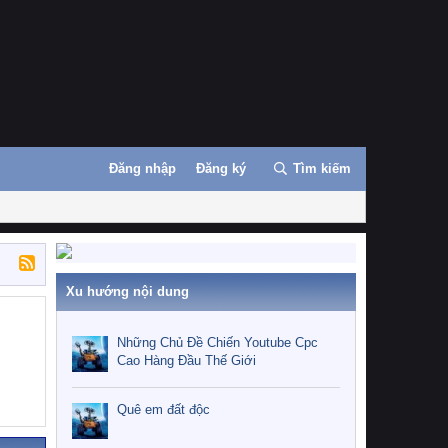
Đăng nhập
Đăng ký
Tìm kiếm
Xu hướng nội dung
Những Chủ Đề Chiến Youtube Cpc
Cao Hàng Đầu Thế Giới
Quê em đất độc