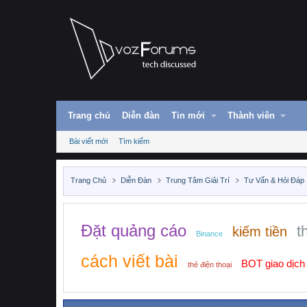
Trang chủ
Diễn đàn
Tin mới
Thành viên
Bài viết mới
Tìm kiếm
Trang Chủ
Diễn Đàn
Trung Tâm Giải Trí
Tư Vấn & Hỏi Đáp
Đặt quảng cáo
t
kiếm tiền
Binance
cách viết bài
BOT giao dịch
thẻ điện thoại