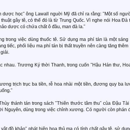
m dược học" ông Lawall nguời Mỹ đã chỉ ra rằng: "Một số ngườ
thuật gây tê, có thể đó là từ Trung Quốc. Vì nghe nói Hoa Đà
thảo dược có chứa chất ô đầu, man đà la."
ng trong việc dùng thuốc tê. Sử dụng ma phí tán là một sáng 
ng tiếc, phối liệu ma phí tán bị thất truyền nên càng tăng thê
giải.
hác nhau. Trương Ký thời Thanh, trong cuốn "Hậu Hán thư, Ho
ơng trịch trục ba tiền, rễ hoa nhài một tiền, đương quy ba l
uống."
Thùy thánh tán trong sách "Thiên thước tâm thu" của Đậu Tài 
ời Nguyên, dùng trong việc chỉnh xương. Có người còn phán 
ật đồ khảo" phát hiện hoa thủ ma có tính chất gây tê, sử dụn