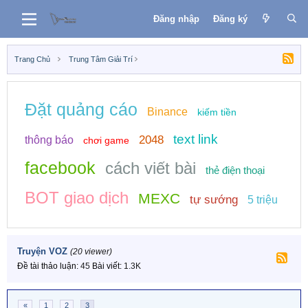
Đăng nhập
Đăng ký
Trang Chủ
Trung Tâm Giải Trí
Đặt quảng cáo
Binance
kiếm tiền
text link
2048
thông báo
chơi game
facebook
cách viết bài
thẻ điện thoại
BOT giao dịch
MEXC
tự sướng
5 triệu
Truyện VOZ
(20 viewer)
Đề tài thảo luận
45
Bài viết
1.3K
«
1
2
3