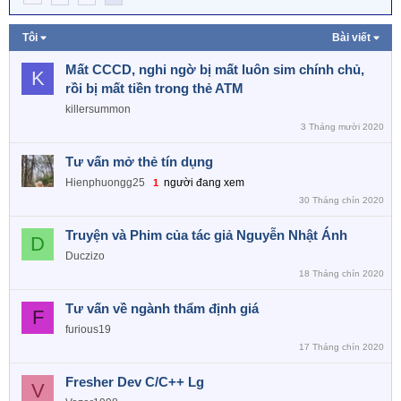
Tôi
Bài viết
Mất CCCD, nghi ngờ bị mất luôn sim chính chủ,
K
rồi bị mất tiền trong thẻ ATM
killersummon
3 Tháng mười 2020
Tư vấn mở thẻ tín dụng
Hienphuongg25
người đang xem
1
30 Tháng chín 2020
Truyện và Phim của tác giả Nguyễn Nhật Ánh
D
Duczizo
18 Tháng chín 2020
Tư vấn về ngành thẩm định giá
F
furious19
17 Tháng chín 2020
Fresher Dev C/C++ Lg
V