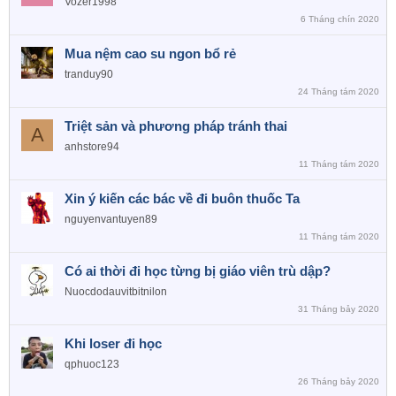
Vozer1998
6 Tháng chín 2020
Mua nệm cao su ngon bổ rẻ
tranduy90
24 Tháng tám 2020
Triệt sản và phương pháp tránh thai
A
anhstore94
11 Tháng tám 2020
Xin ý kiến các bác về đi buôn thuốc Ta
nguyenvantuyen89
11 Tháng tám 2020
Có ai thời đi học từng bị giáo viên trù dập?
Nuocdodauvitbitnilon
31 Tháng bảy 2020
Khi loser đi học
qphuoc123
26 Tháng bảy 2020