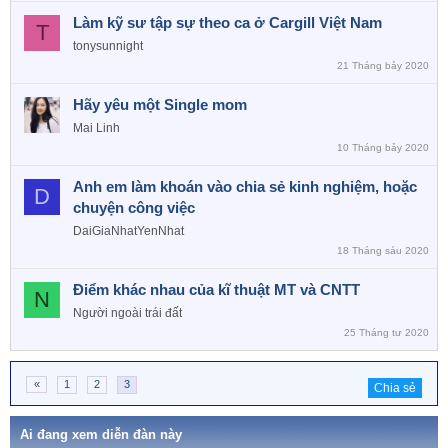
Làm kỹ sư tập sự theo ca ở Cargill Việt Nam
T
tonysunnight
21 Tháng bảy 2020
Hãy yêu một Single mom
Mai Linh
10 Tháng bảy 2020
Anh em làm khoán vào chia sẻ kinh nghiệm, hoặc
D
chuyện công việc
DaiGiaNhatYenNhat
18 Tháng sáu 2020
Điểm khác nhau của kĩ thuật MT và CNTT
N
Người ngoài trái đất
25 Tháng tư 2020
«
1
2
3
Chia sẻ
Ai đang xem diễn đàn này