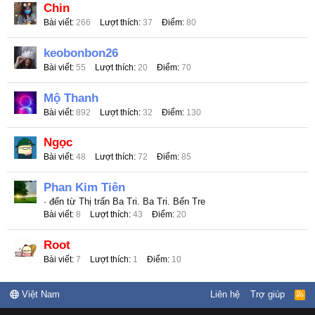
Chin
Bài viết
266
Lượt thích
37
Điểm
80
keobonbon26
Bài viết
55
Lượt thích
20
Điểm
70
Mộ Thanh
Bài viết
892
Lượt thích
32
Điểm
130
Ngọc
Bài viết
48
Lượt thích
72
Điểm
85
Phan Kim Tiên
·
đến từ
Thị trấn Ba Tri. Ba Tri. Bến Tre
Bài viết
8
Lượt thích
43
Điểm
20
Root
Bài viết
7
Lượt thích
1
Điểm
10
Việt Nam
Liên hệ
Trợ giúp
R
S
S