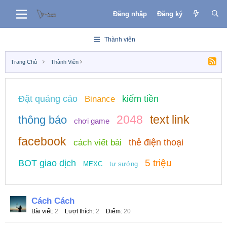
Đăng nhập
Đăng ký
Thành viên
Trang Chủ
Thành Viên
Đặt quảng cáo
kiếm tiền
Binance
2048
text link
thông báo
chơi game
facebook
thẻ điện thoại
cách viết bài
5 triệu
BOT giao dịch
MEXC
tự sướng
Cách Cách
Bài viết
2
Lượt thích
2
Điểm
20