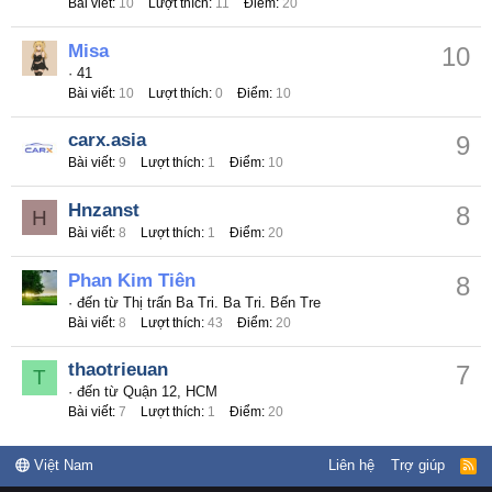
Bài viết
10
Lượt thích
11
Điểm
20
Misa
10
·
41
Bài viết
10
Lượt thích
0
Điểm
10
carx.asia
9
Bài viết
9
Lượt thích
1
Điểm
10
Hnzanst
8
H
Bài viết
8
Lượt thích
1
Điểm
20
Phan Kim Tiên
8
·
đến từ
Thị trấn Ba Tri. Ba Tri. Bến Tre
Bài viết
8
Lượt thích
43
Điểm
20
thaotrieuan
7
T
·
đến từ
Quận 12, HCM
Bài viết
7
Lượt thích
1
Điểm
20
Việt Nam
Liên hệ
Trợ giúp
R
S