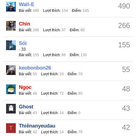
Wall-E
490
Bài viết
490
Lượt thích
154
Điểm
145
Chin
266
Bài viết
266
Lượt thích
37
Điểm
80
Sói
155
·
33
Bài viết
155
Lượt thích
86
Điểm
130
keobonbon26
55
Bài viết
55
Lượt thích
20
Điểm
70
Ngọc
48
Bài viết
48
Lượt thích
72
Điểm
85
Ghost
43
Bài viết
43
Lượt thích
14
Điểm
0
Thiênanyeudau
42
T
Bài viết
42
Lượt thích
14
Điểm
70