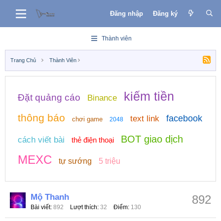
Đăng nhập
Đăng ký
Thành viên
Trang Chủ
Thành Viên
kiếm tiền
Đặt quảng cáo
Binance
thông báo
facebook
text link
chơi game
2048
BOT giao dịch
cách viết bài
thẻ điện thoại
MEXC
tự sướng
5 triệu
Mộ Thanh
892
Bài viết
892
Lượt thích
32
Điểm
130