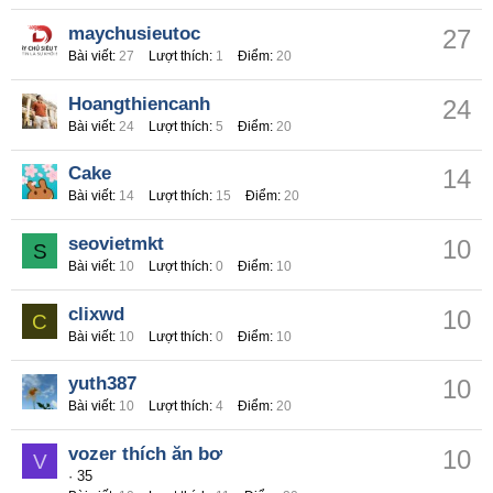
maychusieutoc
27
Bài viết
27
Lượt thích
1
Điểm
20
Hoangthiencanh
24
Bài viết
24
Lượt thích
5
Điểm
20
Cake
14
Bài viết
14
Lượt thích
15
Điểm
20
seovietmkt
10
S
Bài viết
10
Lượt thích
0
Điểm
10
clixwd
10
C
Bài viết
10
Lượt thích
0
Điểm
10
yuth387
10
Bài viết
10
Lượt thích
4
Điểm
20
vozer thích ăn bơ
10
V
·
35