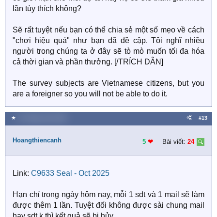
lần tùy thích không?
Sẽ rất tuyệt nếu bạn có thể chia sẻ một số mẹo về cách
"chơi hiệu quả" như bạn đã đề cập. Tôi nghĩ nhiều
người trong chúng ta ở đây sẽ tò mò muốn tối đa hóa
cả thời gian và phần thưởng. [/TRÍCH DẪN]
The survey subjects are Vietnamese citizens, but you
are a foreigner so you will not be able to do it.
★
14 Tháng mười 2025
#13
Hoangthiencanh
5
❤︎
Bài viết:
24
Link:
C9633 Seal - Oct 2025
Hạn chỉ trong ngày hôm nay, mỗi 1 sdt và 1 mail sẽ làm
được thêm 1 lần. Tuyệt đối không được sài chung mail
hay sdt k thì kết quả sẽ bị hủy