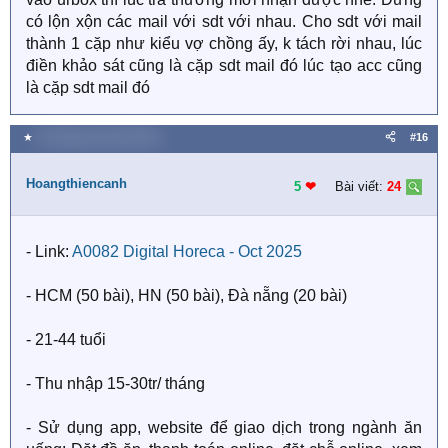
có lộn xộn các mail với sdt với nhau. Cho sdt với mail
thành 1 cặp như kiểu vợ chồng ấy, k tách rời nhau, lúc
điền khảo sát cũng là cặp sdt mail đó lúc tạo acc cũng
là cặp sdt mail đó
★
20 Tháng mười một 2025
#16
Hoangthiencanh
5
❤︎
Bài viết:
24
- Link:
A0082 Digital Horeca - Oct 2025
- HCM (50 bài), HN (50 bài), Đà nẵng (20 bài)
- 21-44 tuổi
- Thu nhập 15-30tr/ tháng
- Sử dụng app, website để giao dịch trong ngành ăn