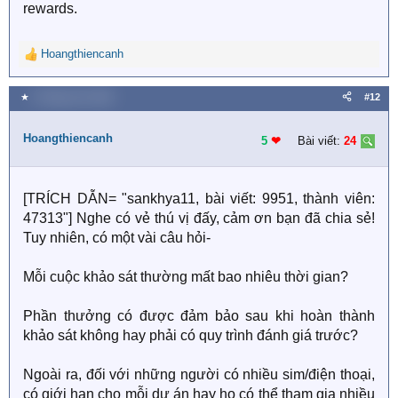
rewards.
Hoangthiencanh
R
e
a
★
9 Tháng chín 2025
#12
c
t
Hoangthiencanh
i
5
❤︎
Bài viết:
24
o
n
s
[TRÍCH DẪN= "sankhya11, bài viết: 9951, thành viên:
:
47313"] Nghe có vẻ thú vị đấy, cảm ơn bạn đã chia sẻ!
Tuy nhiên, có một vài câu hỏi-
Mỗi cuộc khảo sát thường mất bao nhiêu thời gian?
Phần thưởng có được đảm bảo sau khi hoàn thành
khảo sát không hay phải có quy trình đánh giá trước?
Ngoài ra, đối với những người có nhiều sim/điện thoại,
có giới hạn cho mỗi dự án hay họ có thể tham gia nhiều