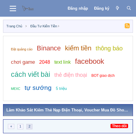
Đăng nhập
Đăng ký
Trang Chủ
Đầu Tư Kiếm Tiền
Binance
kiếm tiền
thông báo
Đặt quảng cáo
facebook
chơi game
2048
text link
cách viết bài
thẻ điện thoại
BOT giao dịch
tự sướng
5 triệu
MEXC
Làm Khảo Sát Kiếm Thẻ Nạp Điện Thoại, Voucher Mua Đồ Shoppe, Đi Siêu Thị
Theo dõi
«
1
2