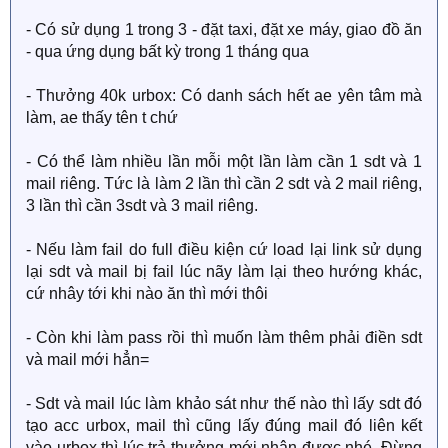
- Có sử dụng 1 trong 3 - đặt taxi, đặt xe máy, giao đồ ăn
- qua ứng dụng bất kỳ trong 1 tháng qua
- Thưởng 40k urbox: Có danh sách hết ae yên tâm mà
làm, ae thấy tên t chứ
- Có thể làm nhiều lần mỗi một lần làm cần 1 sdt và 1
mail riêng. Tức là làm 2 lần thì cần 2 sdt và 2 mail riêng,
3 lần thì cần 3sdt và 3 mail riêng.
- Nếu làm fail do full điều kiện cứ load lại link sử dụng
lại sdt và mail bị fail lúc nãy làm lại theo hướng khác,
cứ nhây tới khi nào ăn thì mới thôi
- Còn khi làm pass rồi thì muốn làm thêm phải điền sdt
và mail mới hẳn=
- Sdt và mail lúc làm khảo sát như thế nào thì lấy sdt đó
tạo acc urbox, mail thì cũng lấy đúng mail đó liên kết
vào urbox thì lúc trả thưởng mới nhận được nhé. Đừng