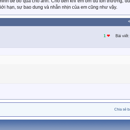
mình để bỏ qua cho anh. Cho đến khi em ôm đủ tổn thương, đủ 
 giới hạn, sự bao dung và nhẫn nhịn của em cũng như vậy.
1
❤︎
Bài viết
Chia sẻ bà