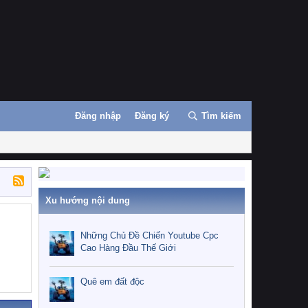
Đăng nhập
Đăng ký
Tìm kiếm
Xu hướng nội dung
Những Chủ Đề Chiến Youtube Cpc
Cao Hàng Đầu Thế Giới
Quê em đất độc