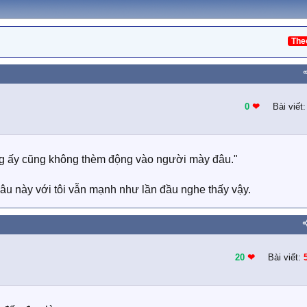
The
0
❤︎
Bài viết
g ấy cũng không thèm động vào người mày đâu."
âu này với tôi vẫn mạnh như lần đầu nghe thấy vậy.
20
❤︎
Bài viết: