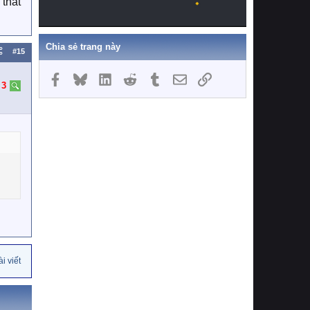
thất
Chia sẻ trang này
#15
Facebook
Bluesky
LinkedIn
Reddit
Tumblr
Email
Link
:
3
i viết