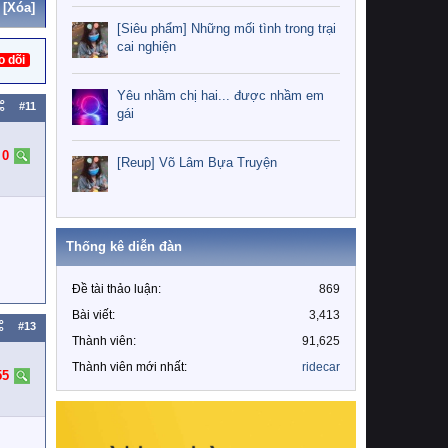
[Xóa]
[Siêu phẩm] Những mối tình trong trại
cai nghiện
o dõi
Yêu nhầm chị hai... được nhầm em
#11
gái
:
0
[Reup] Võ Lâm Bựa Truyện
Thống kê diễn đàn
Đề tài thảo luận
869
Bài viết
3,413
#13
Thành viên
91,625
Thành viên mới nhất
ridecar
55