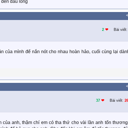
g đến đau lòng
2
❤︎
Bài viết
n của mình để nắn nót cho nhau hoàn hảo, cuối cùng lại dàn
37
❤︎
Bài viết:
2
m của anh, thậm chí em có tha thứ cho vài lần anh tổn thương