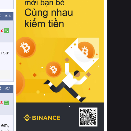
#13
:
2
h sự
#14
66
 em,