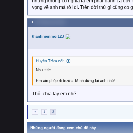
nhưng không có nghĩa là em phải dành cả đời 
vọng về anh mà rời đi. Trên đời thứ gì cũng có
★
18 Tháng mười 2022
thanhnienmoi123
Huyền Trâm nói:
Như title
Em xin phép đi trước: Mình dừng lại anh nhé!
Thôi chia tay em nhé
«
1
2
Những người đang xem chủ đề này