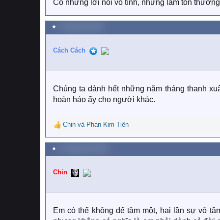
Có những lời nói vô tình, nhưng làm tổn thươn
★
5 Tháng chín 2022
Cách Cách
Chúng ta dành hết những năm tháng thanh xuâ
hoàn hảo ấy cho người khác.
Chin
và
Phan Kim Tiên
R
e
a
★
17 Tháng mười 2022
c
t
Chin
i
o
n
s
:
Em có thể không để tâm một, hai lần sự vô tâ