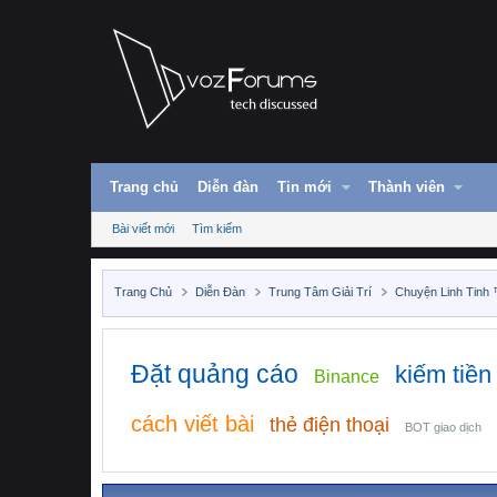
Trang chủ
Diễn đàn
Tin mới
Thành viên
Bài viết mới
Tìm kiếm
Trang Chủ
Diễn Đàn
Trung Tâm Giải Trí
Chuyện Linh Tinh
Đặt quảng cáo
kiếm tiền
Binance
cách viết bài
thẻ điện thoại
BOT giao dịch