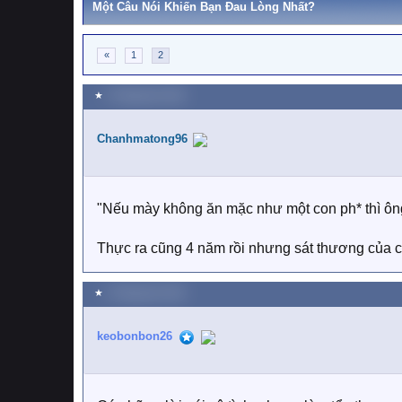
Một Câu Nói Khiến Bạn Đau Lòng Nhất?
«
1
2
★
5 Tháng tám 2022
Chanhmatong96
"Nếu mày không ăn mặc như một con ph* thì ôn
Thực ra cũng 4 năm rồi nhưng sát thương của c
★
6 Tháng tám 2022
keobonbon26