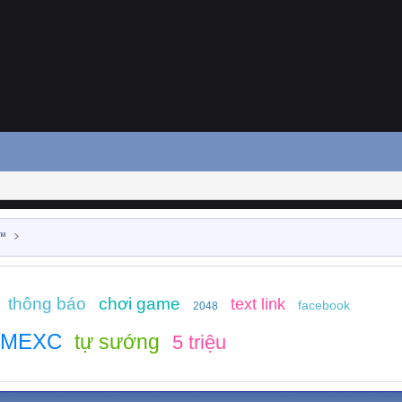
 ™
thông báo
chơi game
text link
facebook
2048
MEXC
tự sướng
5 triệu