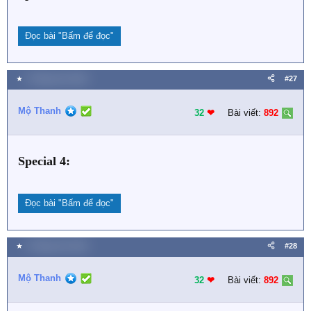
Đọc bài
"Bấm để đọc"
★
2 Tháng chín 2021
#27
Mộ Thanh
32
❤︎
Bài viết:
892
Special 4:
Đọc bài
"Bấm để đọc"
★
2 Tháng chín 2021
#28
Mộ Thanh
32
❤︎
Bài viết:
892