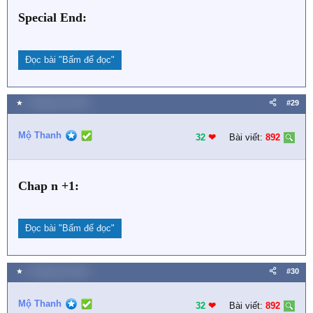
Special End:
Đọc bài
"Bấm để đọc"
★
2 Tháng chín 2021
#29
Mộ Thanh
32
❤︎
Bài viết:
892
Chap n +1:
Đọc bài
"Bấm để đọc"
★
2 Tháng chín 2021
#30
Mộ Thanh
32
❤︎
Bài viết:
892