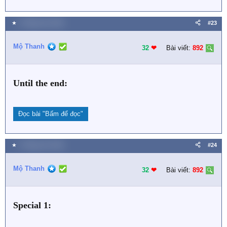
★
2 Tháng chín 2021
#23
Mộ Thanh
32
❤︎
Bài viết:
892
Until the end:
Đọc bài
"Bấm để đọc"
★
2 Tháng chín 2021
#24
Mộ Thanh
32
❤︎
Bài viết:
892
Special 1: