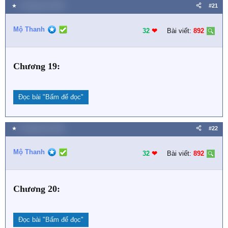
★
2 Tháng chín 2021
#21
Mộ Thanh
32
❤︎
Bài viết:
892
Chương 19:
Đọc bài
"Bấm để đọc"
★
2 Tháng chín 2021
#22
Mộ Thanh
32
❤︎
Bài viết:
892
Chương 20:
Đọc bài
"Bấm để đọc"