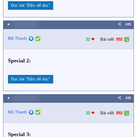
Đọc bài
"Bấm để đọc"
★
2 Tháng chín 2021
#25
Mộ Thanh
32
❤︎
Bài viết:
892
Special 2:
Đọc bài
"Bấm để đọc"
★
2 Tháng chín 2021
#26
Mộ Thanh
32
❤︎
Bài viết:
892
Special 3: