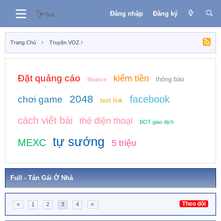
Đăng nhập
Đăng ký
Trang Chủ
Truyện VOZ
Đặt quảng cáo
kiếm tiền
thông báo
Binance
2048
facebook
chơi game
text link
cách viết bài
thẻ điện thoại
BOT giao dịch
tự sướng
MEXC
5 triệu
Full - Tán Gái Ở Nhà
Theo dõi
«
1
2
3
4
»