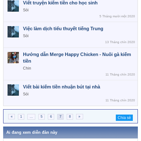
Viết truyện kiếm tiền cho học sinh
Sói
5 Tháng mười một 2020
Việc làm dịch tiểu thuyết tiếng Trung
Sói
13 Tháng chín 2020
Hướng dẫn Merge Happy Chicken - Nuôi gà kiếm
tiền
Chin
11 Tháng chín 2020
Viết bài kiếm tiền nhuận bút tại nhà
Sói
11 Tháng chín 2020
«
1
…
5
6
7
8
»
Chia sẻ
Ai đang xem diễn đàn này