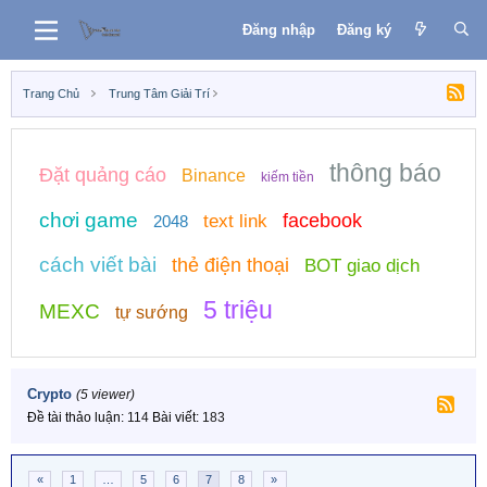
Đăng nhập
Đăng ký
Trang Chủ
Trung Tâm Giải Trí
thông báo
Đặt quảng cáo
Binance
kiếm tiền
chơi game
facebook
text link
2048
cách viết bài
thẻ điện thoại
BOT giao dịch
5 triệu
MEXC
tự sướng
Crypto
(5 viewer)
Đề tài thảo luận
114
Bài viết
183
«
1
…
5
6
7
8
»