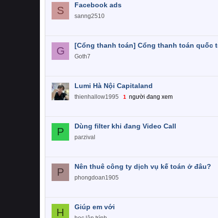
Facebook ads
S
sanng2510
[Cổng thanh toán] Cổng thanh toán quốc t
G
Goth7
Lumi Hà Nội Capitaland
thienhallow1995
người đang xem
1
Dùng filter khi đang Video Call
P
parzival
Nên thuê công ty dịch vụ kế toán ở đâu?
P
phongdoan1905
Giúp em với
H