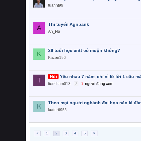
tuanht99
Thi tuyển Agribank
A
An_Na
26 tuổi học cntt có muộn không?
K
Kazee196
Hỏi
Yêu nhau 7 năm, chỉ vì lỡ lời 1 câu mà
T
tiencham013
người đang xem
2
1
Theo mọi người nghành đại học nào là đá
K
kudor6953
«
1
2
3
4
5
»