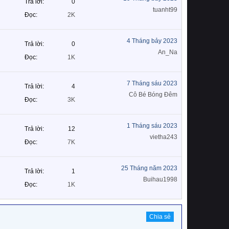
Trả lời
0
tuanht99
Đọc
2K
4 Tháng bảy 2023
Trả lời
0
An_Na
Đọc
1K
7 Tháng sáu 2023
Trả lời
4
Cô Bé Bóng Đêm
Đọc
3K
1 Tháng sáu 2023
Trả lời
12
vietha243
Đọc
7K
25 Tháng năm 2023
Trả lời
1
Buihau1998
Đọc
1K
Chia sẻ