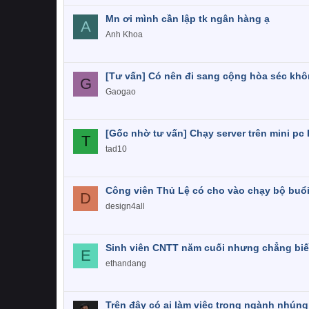
Mn ơi mình cần lập tk ngân hàng ạ
A
Anh Khoa
[Tư vấn] Có nên đi sang cộng hòa séc kh
G
Gaogao
[Gốc nhờ tư vấn] Chạy server trên mini pc
T
tad10
Công viên Thủ Lệ có cho vào chạy bộ bu
D
design4all
Sinh viên CNTT năm cuối nhưng chẳng biết
E
ethandang
Trên đây có ai làm việc trong ngành nhúng 