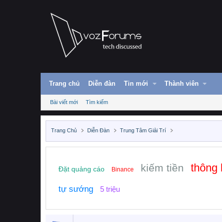
Trang chủ
Diễn đàn
Tin mới
Thành viên
Bài viết mới
Tìm kiếm
Trang Chủ
Diễn Đàn
Trung Tâm Giải Trí
thông
kiếm tiền
Đặt quảng cáo
Binance
tự sướng
5 triệu