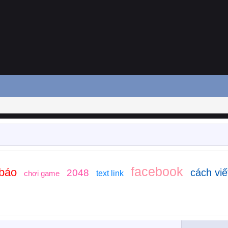
facebook
 báo
cách viế
2048
chơi game
text link