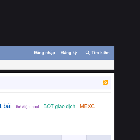
Đăng nhập
Đăng ký
Tìm kiếm
t bài
MEXC
BOT giao dịch
thẻ điện thoại