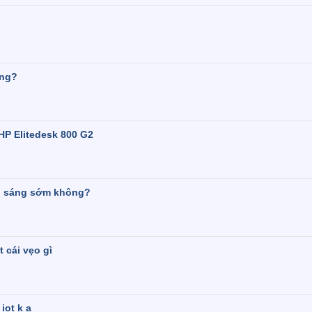
ông?
 HP Elitedesk 800 G2
ổi sáng sớm không?
 cái vẹo gì
iot k ạ