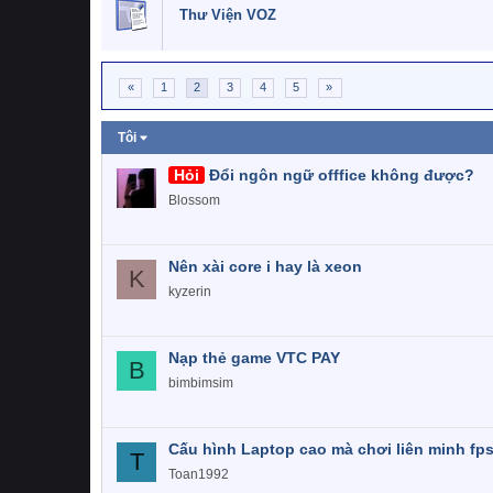
Thư Viện VOZ
«
1
2
3
4
5
»
Tôi
Hỏi
Đổi ngôn ngữ offfice không được?
Blossom
Nên xài core i hay là xeon
K
kyzerin
Nạp thẻ game VTC PAY
B
bimbimsim
Cấu hình Laptop cao mà chơi liên minh fp
T
Toan1992