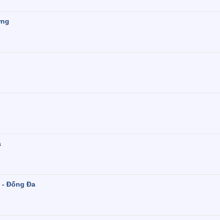
ờng
ạ
i - Đống Đa