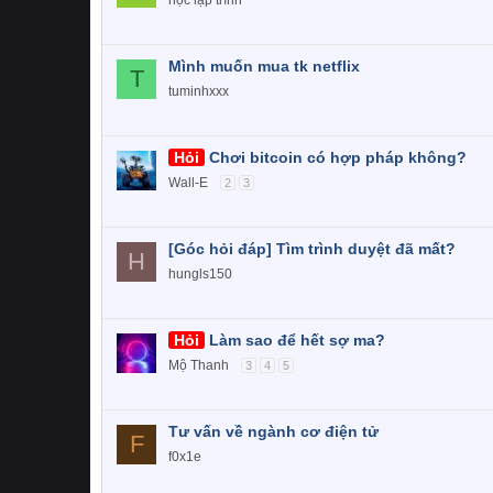
học lập trình
Mình muốn mua tk netflix
T
tuminhxxx
Hỏi
Chơi bitcoin có hợp pháp không?
Wall-E
2
3
[Góc hỏi đáp] Tìm trình duyệt đã mất?
H
hungls150
Hỏi
Làm sao để hết sợ ma?
Mộ Thanh
3
4
5
Tư vấn về ngành cơ điện tử
F
f0x1e