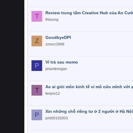
Review trung tâm Creative Hub của An Cư
T
thiluong
GoodbyeDPI
Z
zzxxcc2688
Ví trả sau momo
P
phamtrongan
Ae ai giỏi môn kinh tế vi mô cứu mình với 
T
tenpro12
Xin những chỗ riêng tư ở 2 người ở Hà Nộ
P
pmt30102003